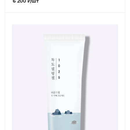
6 200
₽
/шт