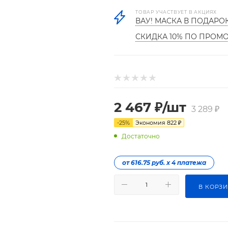
ТОВАР УЧАСТВУЕТ В АКЦИЯХ
ВАУ! МАСКА В ПОДАРО
СКИДКА 10% ПО ПРОМ
2 467
₽
/шт
3 289
₽
-
25
%
Экономия
822
₽
Достаточно
от 616.75 руб. х 4 платежа
В КОРЗ