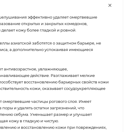
тшелушивания эффективно удаляет омертвевшие
разование открытых и закрытых комедонов,
 делает кожу более гладкой и ровной.
еллы азиатской заботятся о защитном барьере, не
иса, а дополнительно успокаивая имеющиеся
т антивозрастное, увлажняющее,
анавливающее действие. Разглаживает мелкие
способствует восстановлению барьерных свойств кожи
вствительность кожи, оказывает сосудоукрепляющее
т омертвевшие частицы рогового слоя. Имеет
 поры и удалять остатки загрязнений, что
лению себума. Уменьшает размер и улучшает
ая кожу в гладкую и чистую.
ивлению и восстановлению кожи при повреждениях,