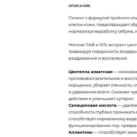
ОПИСАНИЕ
Пилинг с формулой тройного о
клетки кожи, предотвращает об
нормализуя выработку себума, и
Мягкие ПАВ и 10% экстракт цент
травмируя поверхность эпидерм
раздражения и воспаления.
Центелла азиатская
— оказывае
противовоспалительное и восст
морщинки, убирает отечность, 
и удержанию влаги. Снижает чу
действие и уменьшает купероз.
Салициловая кислота
— удаляе
способность глубоко проникать в
способствует нормальному выде
функционирование пор, превращ
Аллантоин
— способствует заж