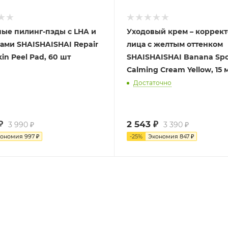
ые пилинг-пэды с LHA и
Уходовый крем – коррект
ами SHAISHAISHAI Repair
лица с желтым оттенком
kin Peel Pad, 60 шт
SHAISHAISHAI Banana Sp
Calming Cream Yellow, 15 
Достаточно
₽
2 543
₽
3 990
₽
3 390
₽
кономия
997
₽
-
25
%
Экономия
847
₽