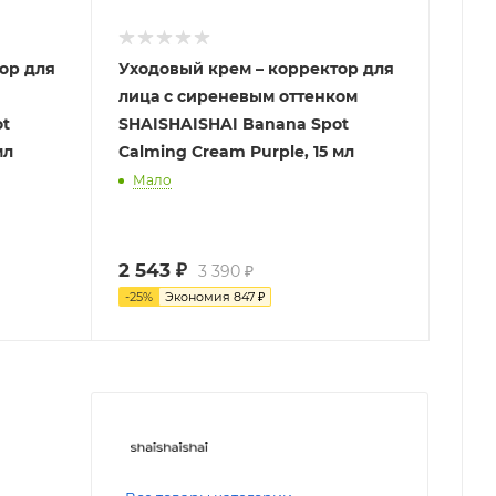
ор для
Уходовый крем – корректор для
лица с сиреневым оттенком
ot
SHAISHAISHAI Banana Spot
мл
Calming Cream Purple, 15 мл
Мало
2 543
₽
3 390
₽
-
25
%
Экономия
847
₽