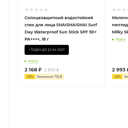
Cолнцезащитный водостойкий
Молочн
стик для лица SHAISHAISHAI Surf
пептид
Day Waterproof Sun Stick SPF 50+
Milky S
PA++++, 18 г
Мало
! ГОДЕН ДО 22-04-2027
Мало
2 168
₽
2 993
2 890
₽
-
25
%
Экономия
722
₽
-
25
%
Э