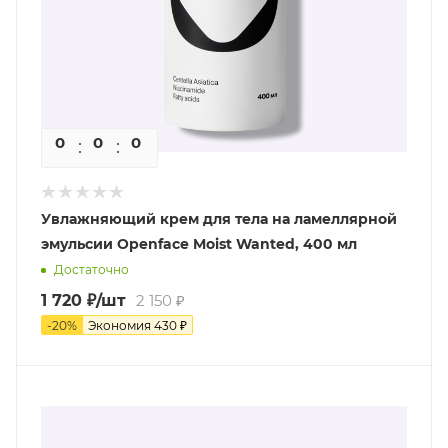
0
0
0
0
Увлажняющий крем для тела на ламеллярной
эмульсии Openface Moist Wanted, 400 мл
Достаточно
1 720
₽
/шт
2 150
₽
-
20
%
Экономия
430
₽