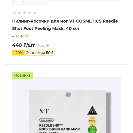
Пилинг-носочки для ног VT COSMETICS Reedle
Shot Foot Peeling Mask, 40 мл
Много
440
₽
/шт
550
₽
-
20
%
Экономия
110
₽
Новинка