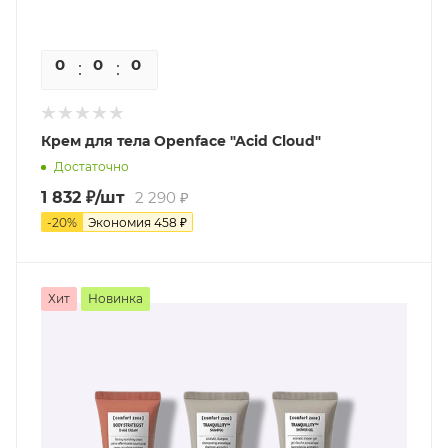
0
0
0
0
Крем для тела Openface "Acid Cloud"
Достаточно
1 832
₽
/шт
2 290
₽
-
20
%
Экономия
458
₽
Хит
Новинка