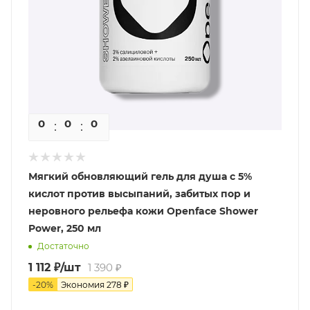
0
0
0
0
Мягкий обновляющий гель для душа с 5%
кислот против высыпаний, забитых пор и
неровного рельефа кожи Openface Shower
Power, 250 мл
Достаточно
1 112
₽
/шт
1 390
₽
-
20
%
Экономия
278
₽