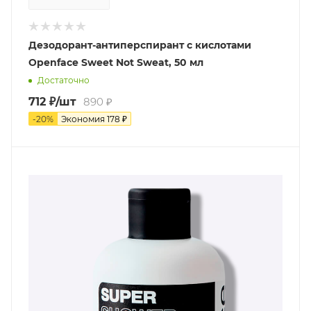
Дезодорант-антиперспирант с кислотами
Openface Sweet Not Sweat, 50 мл
Достаточно
712
₽
/шт
890
₽
-
20
%
Экономия
178
₽