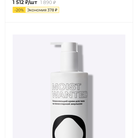
1 512
₽
/шт
1 890
₽
-
20
%
Экономия
378
₽