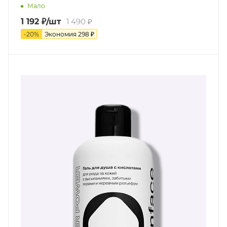
Мало
1 192
₽
/шт
1 490
₽
-
20
%
Экономия
298
₽