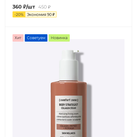
360
₽
/шт
450
₽
-
20
%
Экономия
90
₽
Хит
Советуем
Новинка