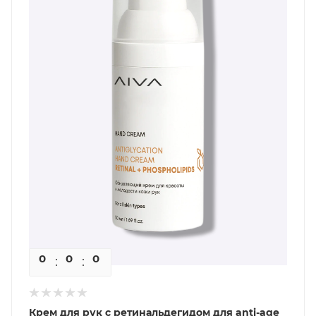
0
0
0
0
Крем для рук с ретинальдегидом для anti-age