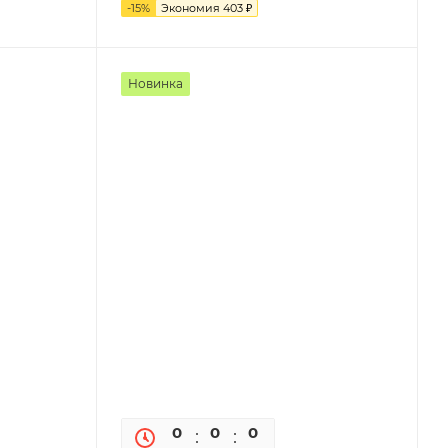
-
15
%
Экономия
403
₽
Новинка
0
0
0
0