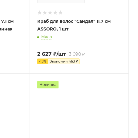
7.1 см
Краб для волос "Сандал" 11.7 см
ASSORO, 1 шт
Мало
2 627
₽
/шт
3 090
₽
-
15
%
Экономия
463
₽
Новинка