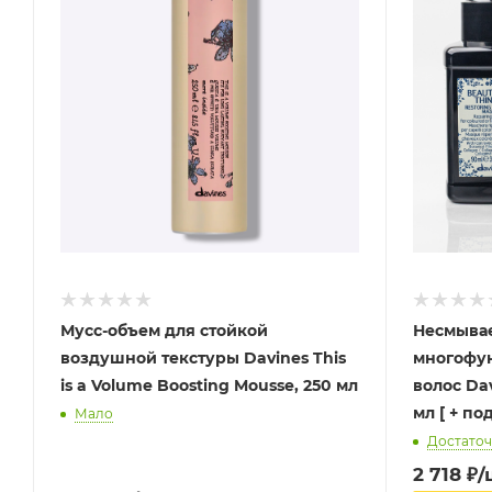
Мусс-объем для стойкой
Несмыва
воздушной текстуры Davines This
многофун
is a Volume Boosting Mousse, 250 мл
волос Dav
мл [ + п
Мало
Достато
2 718
₽
/