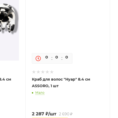
0
0
0
0
8.4 см
Краб для волос "Нуар" 8.4 см
ASSORO, 1 шт
Мало
2 287
₽
/шт
2 690
₽