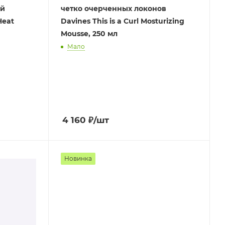
ой
четко очерченных локонов
Heat
Davines This is a Curl Mosturizing
Mousse, 250 мл
Мало
4 160
₽
/шт
Новинка