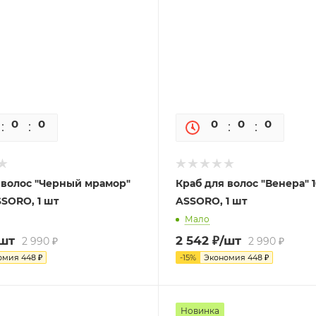
0
0
0
0
0
0
0
 волос "Черный мрамор"
Краб для волос "Венера" 1
SSORO, 1 шт
ASSORO, 1 шт
Мало
/шт
2 542
₽
/шт
2 990
₽
2 990
₽
омия
448
₽
-
15
%
Экономия
448
₽
Новинка