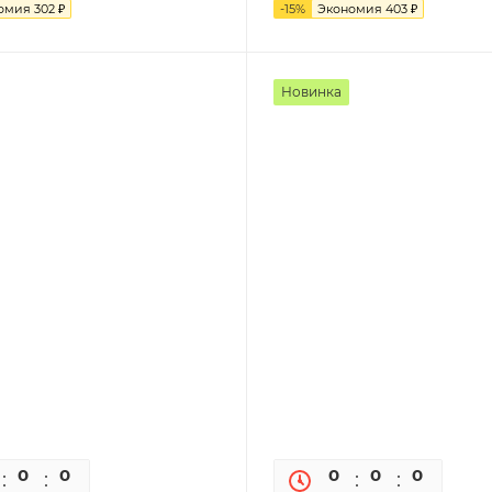
омия
302
₽
-
15
%
Экономия
403
₽
Новинка
0
0
0
0
0
0
0