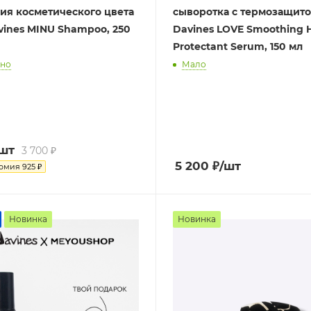
ия косметического цвета
сыворотка с термозащит
vines MINU Shampoo, 250
Davines LOVE Smoothing 
Protectant Serum, 150 мл
чно
Мало
/шт
3 700
₽
5 200
₽
/шт
номия
925
₽
Новинка
Новинка