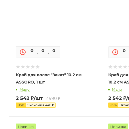
0
0
0
0
0
Краб для волос "Закат" 10.2 см
Краб для
ASSORO, 1 шт
10.2 см A
Мало
Мало
2 542
₽
/шт
2 542
₽
2 990
₽
-
15
%
Экономия
448
₽
-
15
%
Экон
Новинка
Новинка