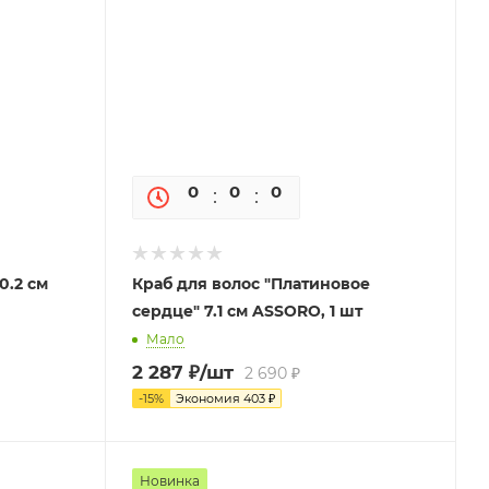
0
0
0
0
0.2 см
Краб для волос "Платиновое
сердце" 7.1 см ASSORO, 1 шт
Мало
2 287
₽
/шт
2 690
₽
-
15
%
Экономия
403
₽
Новинка