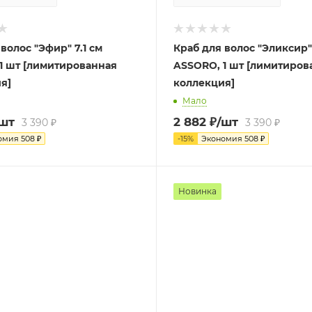
волос "Эфир" 7.1 см
Краб для волос "Эликсир" 
ированная
ASSORO, 1 шт [лимитированная
я]
коллекция]
Мало
/шт
2 882
₽
/шт
3 390
₽
3 390
₽
омия
508
₽
-
15
%
Экономия
508
₽
Новинка