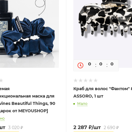
0
0
0
0
емая
Краб для волос "Фантом" 
кциональная маска для
ASSORO, 1 шт
ines Beautiful Things, 90
Мало
одарок от MEYOUSHOP]
чно
шт
2 287
₽
/шт
3 020
₽
2 690
₽