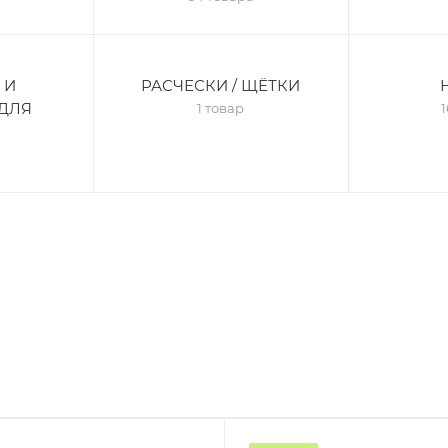
 И
РАСЧЕСКИ / ЩЁТКИ
ДЛЯ
1 товар
1
в