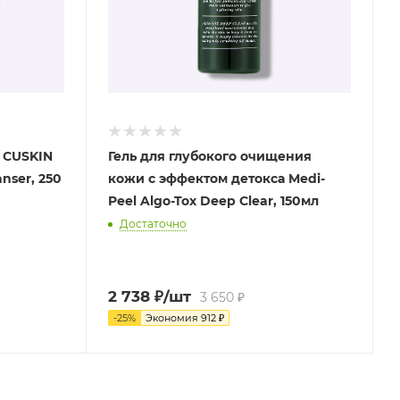
 CUSKIN
Гель для глубокого очищения
nser, 250
кожи с эффектом детокса Medi-
Peel Algo-Tox Deep Clear, 150мл
Достаточно
2 738
₽
/шт
3 650
₽
-
25
%
Экономия
912
₽