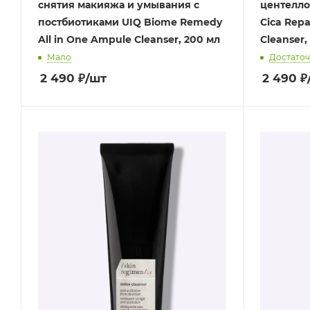
снятия макияжа и умывания с
центелло
постбиотиками UIQ Biome Remedy
Cica Rep
All in One Ampule Cleanser, 200 мл
Cleanser, 
Мало
Достато
2 490
₽
/шт
2 490
₽