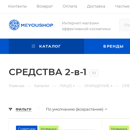
Контакты
Возврат
Оплата
Доставка
Частые
Интернет-магазин
эффективной косметики
КАТАЛОГ
БРЕНДЫ
СРЕДСТВА 2-в-1
10
—
—
—
—
Главная
Каталог
ЛИЦО
ОЧИЩЕНИЕ
СРЕ
По умолчанию (возрастание)
ФИЛЬТР
Советуем
Новинка
Новинка