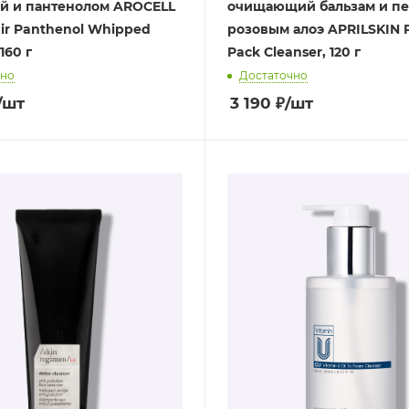
й и пантенолом AROCELL
очищающий бальзам и пе
air Panthenol Whipped
розовым алоэ APRILSKIN P
160 г
Pack Cleanser, 120 г
чно
Достаточно
/шт
3 190
₽
/шт