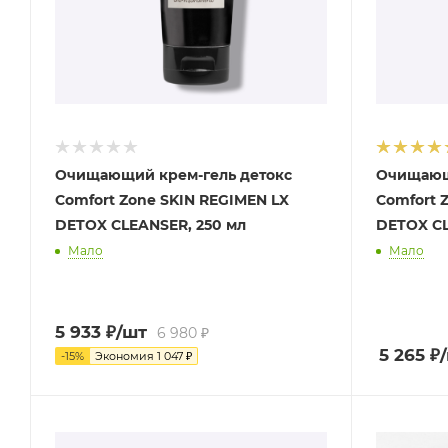
Очищающий крем-гель детокс
Очищающ
Comfort Zone SKIN REGIMEN LX
Comfort 
DETOX CLEANSER, 250 мл
DETOX CL
Мало
Мало
5 933
₽
/шт
6 980
₽
5 265
₽
-
15
%
Экономия
1 047
₽