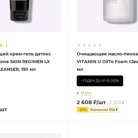
1
ий крем-гель детокс
Очищающее масло-пенка
Zone SKIN REGIMEN LX
VITAMIN U OilTo Foam Clea
EANSER, 150 мл
мл
! ГОДЕН ДО 01-10-2026
Мало
2 608
₽
/шт
3 260
₽
/шт
-
20
%
Экономия
652
₽