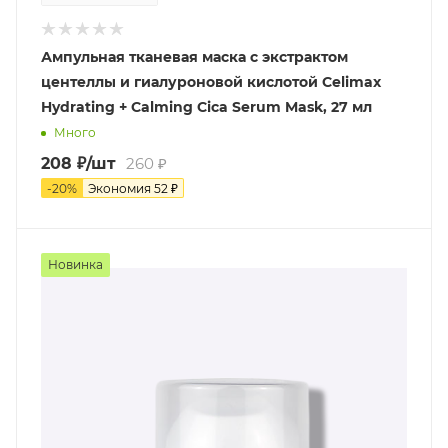
Ампульная тканевая маска с экстрактом
центеллы и гиалуроновой кислотой Celimax
Hydrating + Calming Cica Serum Mask, 27 мл
Много
208
₽
/шт
260
₽
-
20
%
Экономия
52
₽
Новинка