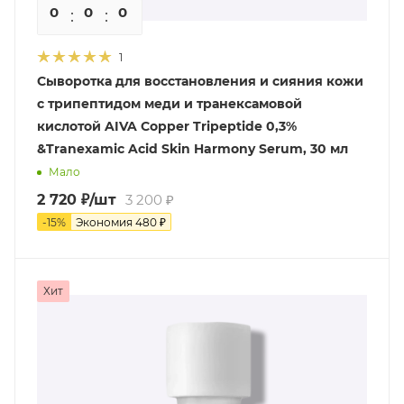
0
0
0
0
1
Сыворотка для восстановления и сияния кожи
с трипептидом меди и транексамовой
кислотой AIVA Copper Tripeptide 0,3%
&Tranexamic Acid Skin Harmony Serum, 30 мл
Мало
2 720
₽
/шт
3 200
₽
-
15
%
Экономия
480
₽
Хит