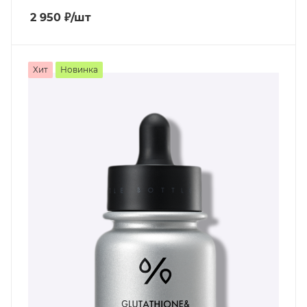
2 950
₽
/шт
Хит
Новинка