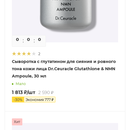
0
0
0
0
2
Сыворотка с глутатином для сияния и ровного
тона кожи лица Dr.Ceuracle Glutathione & NMN
Ampoule, 30 мл
Мало
1 813
₽
/шт
2 590
₽
-
30
%
Экономия
777
₽
Хит