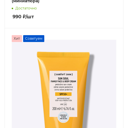
(миниатюра)
Достаточно
990
₽
/шт
Хит
Советуем