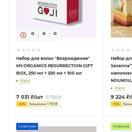
0
0
0
0
Набор для волос "Возрождение"
Набор дл
MY.ORGANICS RESURRECTION GIFT
Savanna”
BOX, 250 мл + 250 мл + 100 мл
наполнен
NOUNOU, 
Мало
Мало
7 031
₽
/шт
9 224
₽
8 788
₽
-
20
%
Экономия
1 757
₽
-
10
%
Экон
Советуем
Новинка