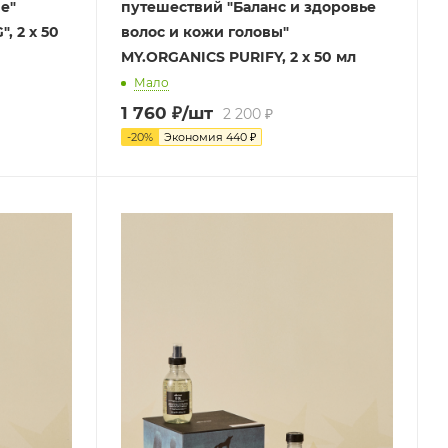
е"
путешествий "Баланс и здоровье
, 2 х 50
волос и кожи головы"
MY.ORGANICS PURIFY, 2 х 50 мл
Мало
1 760
₽
/шт
2 200
₽
-
20
%
Экономия
440
₽