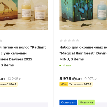
я питания волос “Radiant
Набор для окрашенных в
 с уникальным
“Magical Rainforest” Davin
ием Davines 2025
MINU, 3 items
3 items
Мало
/шт
8 978
₽
/шт
10 248
₽
9 975
₽
омия
1 024
₽
-
10
%
Экономия
997
₽
Советуем
Новинка