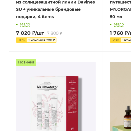
из солнцезащитной линии Davines
путешест
SU + уникальные брендовые
MY.ORGAN
подарки, 4 items
50 мл
Мало
Мало
7 020
₽
/шт
1 760
₽
/
7 800
₽
-
10
%
Экономия
780
₽
-
20
%
Эко
Новинка