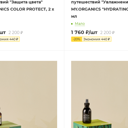
вий "Защита цвета"
путешествий "Увлажнени
ICS COLOR PROTECT, 2 х
MY.ORGANICS "HYDRATING"
мл
Мало
шт
1 760
₽
/шт
2 200
₽
2 200
₽
номия
440
₽
-
20
%
Экономия
440
₽