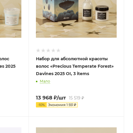
олос
Набор для абсолютной красоты
es 2025
волос «Precious Temperate Forest»
Davines 2025 OI, 3 items
Мало
13 968
₽
/шт
15 519
₽
-
10
%
Экономия
1 551
₽