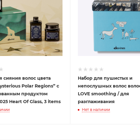
я сияния волос цвета
Набор для пушистых и
sterious Polar Regions” с
непослушных волос волос Davin
ованным продуктом
LOVE smoothing / для
025 Heart Of Glass, 3 items
разглаживания
личии
Нет в наличии