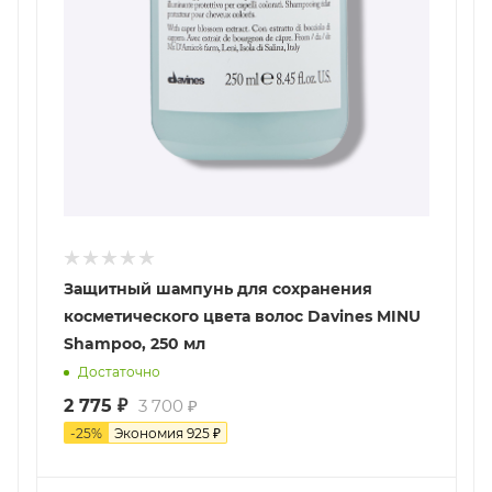
Защитный шампунь для сохранения
косметического цвета волос Davines MINU
Shampoo, 250 мл
Достаточно
2 775
₽
3 700
₽
-
25
%
Экономия
925
₽