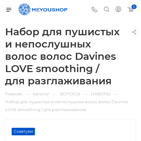
0
Набор для пушистых
и непослушных
волос волос Davines
LOVE smoothing /
для разглаживания
—
—
—
—
Главная
Каталог
ВОЛОСЫ
НАБОРЫ
Набор для пушистых и непослушных волос волос Davines
LOVE smoothing / для разглаживания
Советуем