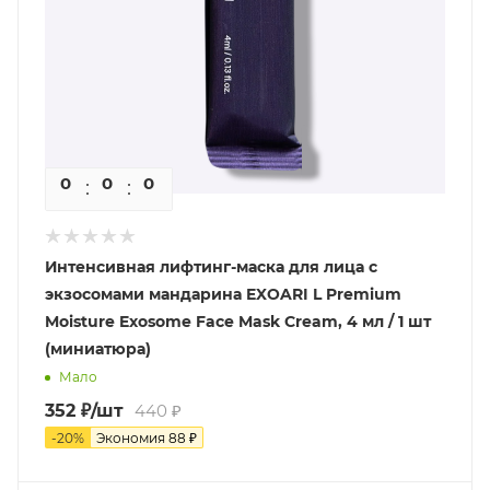
0
0
0
0
Интенсивная лифтинг-маска для лица с
экзосомами мандарина EXOARI L Premium
Moisture Exosome Face Mask Cream, 4 мл / 1 шт
(миниатюра)
Мало
352
₽
/шт
440
₽
-
20
%
Экономия
88
₽