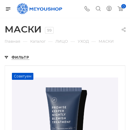
0
МАСКИ
99
—
—
—
—
Главная
Каталог
ЛИЦО
УХОД
МАСКИ
ФИЛЬТР
Советуем