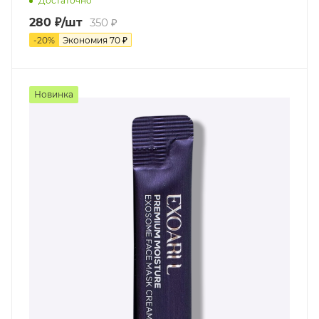
Достаточно
280
₽
/шт
350
₽
-
20
%
Экономия
70
₽
Новинка