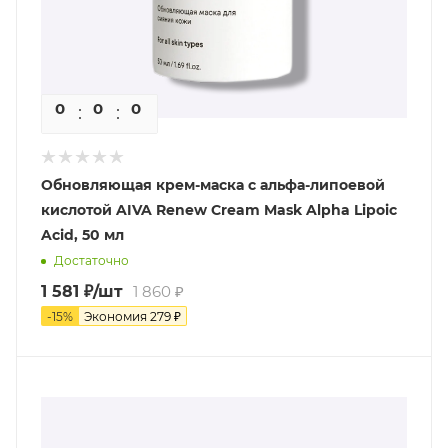
0
0
0
0
Обновляющая крем-маска с альфа-липоевой
кислотой AIVA Renew Cream Mask Alpha Lipoic
Acid, 50 мл
Достаточно
1 581
₽
/шт
1 860
₽
-
15
%
Экономия
279
₽