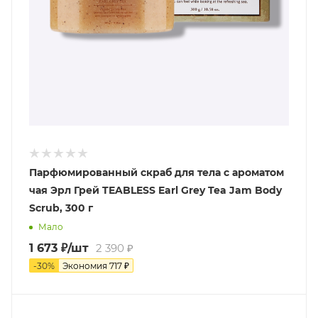
Парфюмированный скраб для тела с ароматом
чая Эрл Грей TEABLESS Earl Grey Tea Jam Body
Scrub, 300 г
Мало
1 673
₽
/шт
2 390
₽
-
30
%
Экономия
717
₽