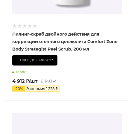
Пилинг-скраб двойного действия для
коррекции отечного целлюлита Comfort Zone
Body Strategist Peel Scrub, 200 мл
! ГОДЕН ДО 01-01-2027
Мало
4 912
₽
/шт
6 140
₽
-
20
%
Экономия
1 228
₽