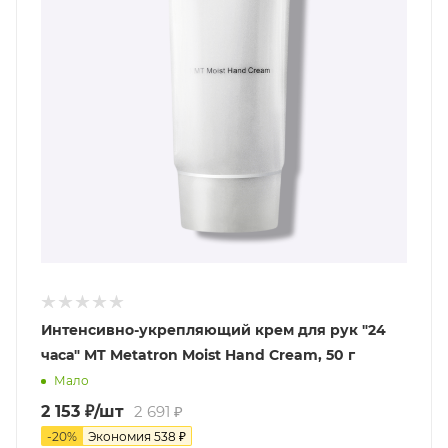
Интенсивно-укрепляющий крем для рук "24
часа" MT Metatron Moist Hand Cream, 50 г
Мало
2 153
₽
/шт
2 691
₽
-
20
%
Экономия
538
₽