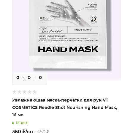
0
0
0
0
Увлажняющая маска-перчатки для рук VT
COSMETICS Reedle Shot Nourishing Hand Mask,
16 мл
Много
360
₽
/шт
450
₽