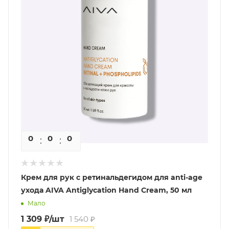
0
0
0
0
Крем для рук с ретинальдегидом для anti-age
ухода AIVA Antiglycation Hand Cream, 50 мл
Мало
1 309
₽
/шт
1 540
₽