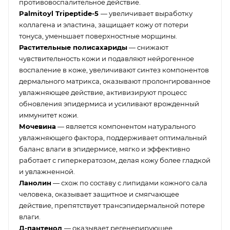
противовоспалительное действие.
Palmitoyl Tripeptide-5
— увеличивает выработку
коллагена и эластина, защищает кожу от потери
тонуса, уменьшает поверхностные морщины.
Растительные полисахариды
— снижают
чувствительность кожи и подавляют нейрогенное
воспаление в коже, увеличивают синтез компонентов
дермального матрикса, оказывают пролонгированное
увлажняющее действие, активизируют процесс
обновления эпидермиса и усиливают врожденный
иммунитет кожи.
Мочевина
— является компонентом натурального
увлажняющего фактора, поддерживает оптимальный
баланс влаги в эпидермисе, мягко и эффективно
работает с гиперкератозом, делая кожу более гладкой
и увлажненной.
Ланолин
— схож по составу с липидами кожного сала
человека, оказывает защитное и смягчающее
действие, препятствует трансэпидермальной потере
влаги.
Д-пантенол
— оказывает регенерирующее,