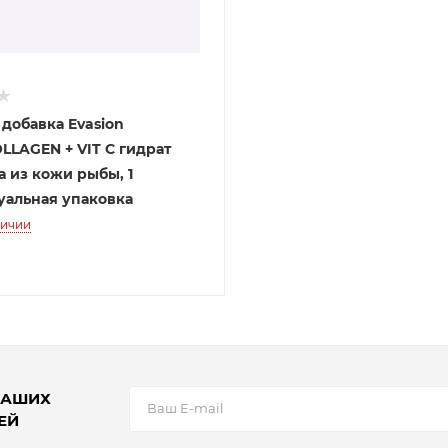
добавка Evasion
LAGEN + VIT C гидрат
 из кожи рыбы, 1
альная упаковка
личии
НАШИХ
ЕЙ