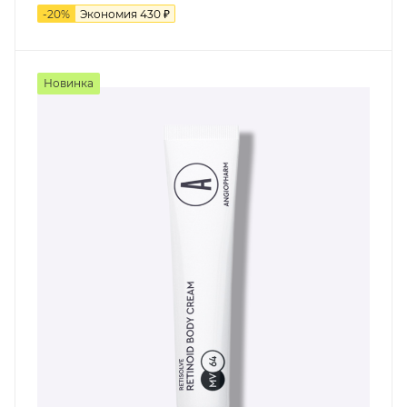
-
20
%
Экономия
430
₽
Новинка