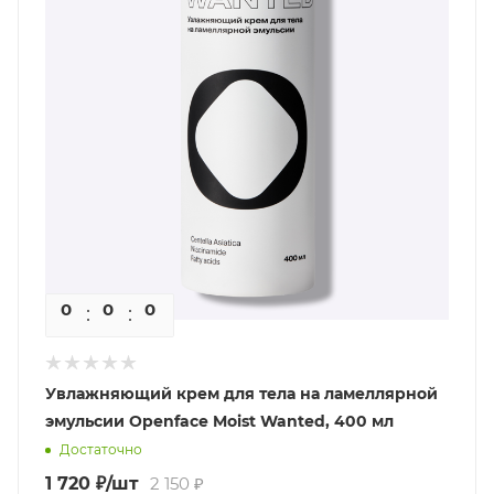
0
0
0
0
Увлажняющий крем для тела на ламеллярной
эмульсии Openface Moist Wanted, 400 мл
Достаточно
1 720
₽
/шт
2 150
₽