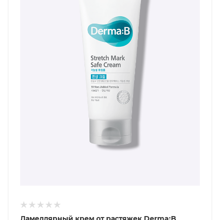
Ламеллярный крем от растяжек Derma:B