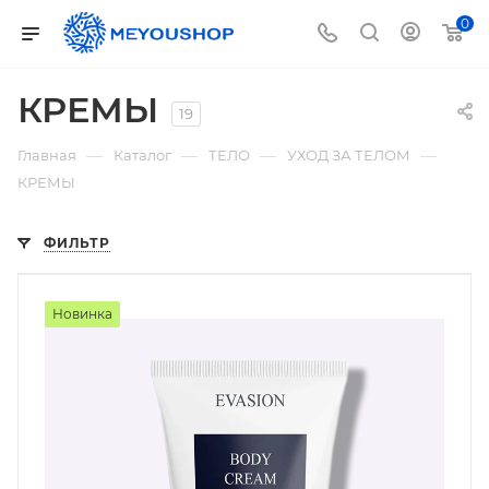
0
КРЕМЫ
19
—
—
—
—
Главная
Каталог
ТЕЛО
УХОД ЗА ТЕЛОМ
КРЕМЫ
ФИЛЬТР
Новинка