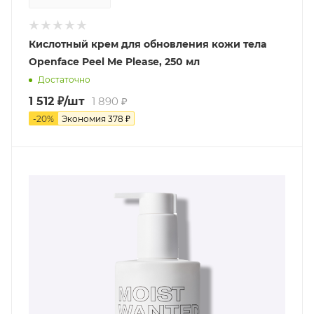
Кислотный крем для обновления кожи тела
Openface Peel Me Please, 250 мл
Достаточно
1 512
₽
/шт
1 890
₽
-
20
%
Экономия
378
₽