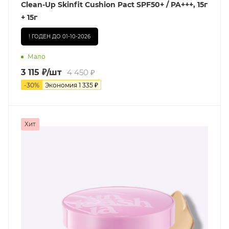
Clean-Up Skinfit Cushion Pact SPF50+ / PA+++, 15г
+ 15г
! ГОДЕН ДО 01-10-2026
Мало
3 115
₽
/шт
4 450
₽
-
30
%
Экономия
1 335
₽
Хит