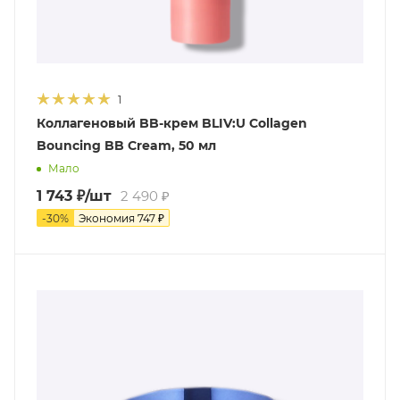
1
Коллагеновый BB-крем BLIV:U Collagen
Bouncing BB Cream, 50 мл
Мало
1 743
₽
/шт
2 490
₽
-
30
%
Экономия
747
₽