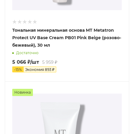
Тональная минеральная основа MT Metatron
Protect UV Base Cream PB01 Pink Beige (розово-
бежевый), 30 мл
Достаточно
5 066
₽
/шт
5 959
₽
-
15
%
Экономия
893
₽
Новинка