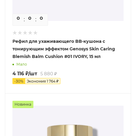
0
0
0
0
Рефил для ухаживающего BB-кушона с
тонирующим эффектом Genosys Skin Сaring
Blemish Balm Cushion #01 IVORY, 15 мл
Мало
4 116
₽
/шт
5 880
₽
-
30
%
Экономия
1 764
₽
Новинка