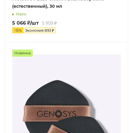
(естественный), 30 мл
Мало
5 066
₽
/шт
5 959
₽
-
15
%
Экономия
893
₽
Новинка