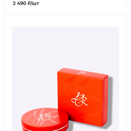
2 490
₽
/шт