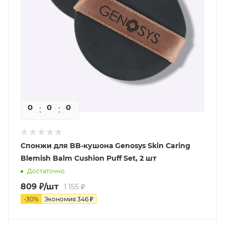
0
0
0
0
Спонжи для BB-кушона Genosys Skin Сaring
Blemish Balm Cushion Puff Set, 2 шт
Достаточно
809
₽
/шт
1 155
₽
-
30
%
Экономия
346
₽