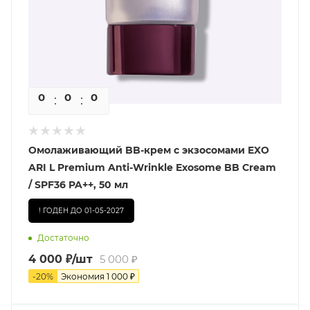
0
0
0
0
Омолаживающий BB-крем с экзосомами EXO
ARI L Premium Anti-Wrinkle Exosome BB Cream
/ SPF36 PA++, 50 мл
! ГОДЕН ДО 01-05-2027
Достаточно
4 000
₽
/шт
5 000
₽
-
20
%
Экономия
1 000
₽