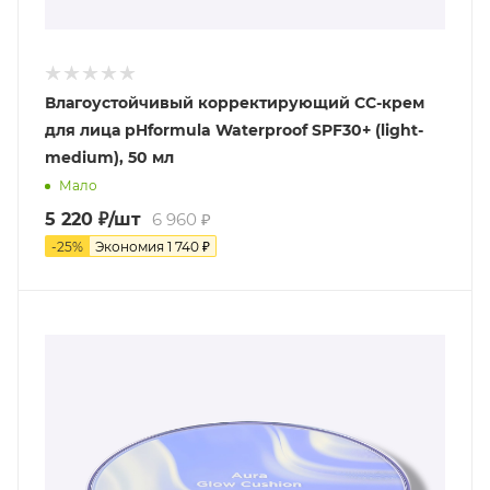
Влагоустойчивый корректирующий СС-крем
для лица pHformula Waterproof SPF30+ (light-
medium), 50 мл
Мало
5 220
₽
/шт
6 960
₽
-
25
%
Экономия
1 740
₽