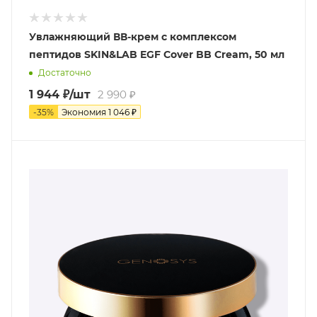
Увлажняющий ВВ-крем с комплексом
пептидов SKIN&LAB EGF Cover BB Cream, 50 мл
Достаточно
1 944
₽
/шт
2 990
₽
-
35
%
Экономия
1 046
₽