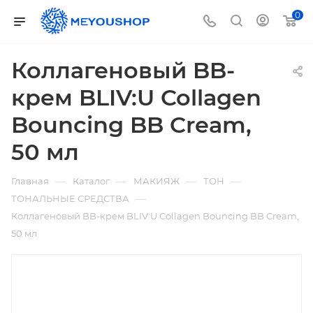
0
Коллагеновый BB-
крем BLIV:U Collagen
Bouncing BB Cream,
50 мл
—
—
—
—
Главная
Каталог
МАКИЯЖ
ТОН
—
ТОНАЛЬНЫЕ СРЕДСТВА
Коллагеновый BB-крем BLIV:U Collagen Bouncing BB Cream,
50 мл