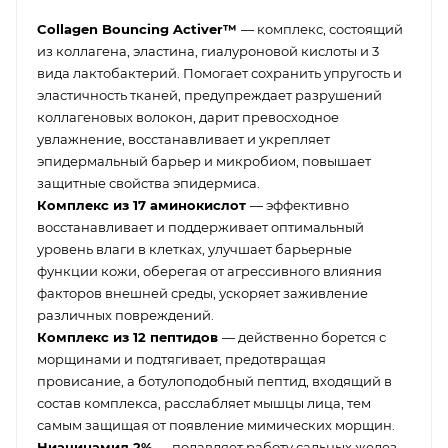
Collagen Bouncing Activer™
— комплекс, состоящий
из коллагена, эластина, гиалуроновой кислоты и 3
вида лактобактерий. Помогает сохранить упругость и
эластичность тканей, предупреждает разрушений
коллагеновых волокон, дарит превосходное
увлажнение, восстанавливает и укрепляет
эпидермальный барьер и микробиом, повышает
защитные свойства эпидермиса.
Комплекс из 17 аминокислот
— эффективно
восстанавливает и поддерживает оптимальный
уровень влаги в клетках, улучшает барьерные
функции кожи, оберегая от агрессивного влияния
факторов внешней среды, ускоряет заживление
различных повреждений.
Комплекс из 12 пептидов
— действенно борется с
морщинами и подтягивает, предотвращая
провисание, а ботулоподобный пептид, входящий в
состав комплекса, расслабляет мышцы лица, тем
самым защищая от появление мимических морщин.
Ниацинамид 2%
— подавляет работу сальных желез,