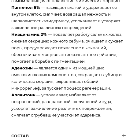
самым защищая от появление мимических морщин.
Пантенол 5%
— насыщает влагой и удерживает ее
внутри клеток, смягчает, возвращая нежность и
шелковистость эпидермису, успокаивает и ускоряет
заживление различных повреждений.
Ниацинамид 2%
— подавляет работу сальных желез,
снижая секрецию кожного себума, очищает и сужает
поры, предупреждает появление высыпаний,
обеспечивает мощное антиоксидантное действие,
помогает в борьбе с пигментацией.
Аденозин
— является одним из мощнейших
омолаживающих компонентов, сокращает глубину и
количество морщин, выравнивает общий
микрорельеф, запускает процесс регенерации.
Аллантоин
— успокаивает, избавляет от
покраснений, раздражений, шелушений и зуда,
ускоряет заживление различных повреждений,
смягчает огрубевшие участки эпидермиса.
СОСТАВ