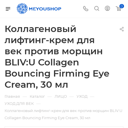
0
Коллагеновый
лифтинг-крем для
век против морщин
BLIV:U Collagen
Bouncing Firming Eye
Cream, 30 мл
—
—
—
—
Главная
Каталог
ЛИЦО
УХОД
—
УХОД ДЛЯ ВЕК
Коллагеновый лифтинг-крем для век против морщин BLIV:U
Collagen Bouncing Firming Eye Cream, 30 мл