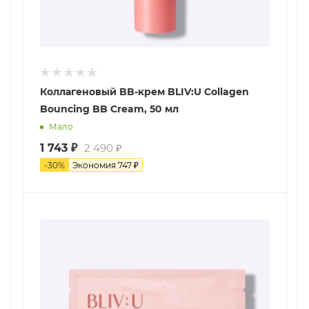
Коллагеновый BB-крем BLIV:U Collagen
Bouncing BB Cream, 50 мл
Мало
1 743
₽
2 490
₽
-
30
%
Экономия
747
₽