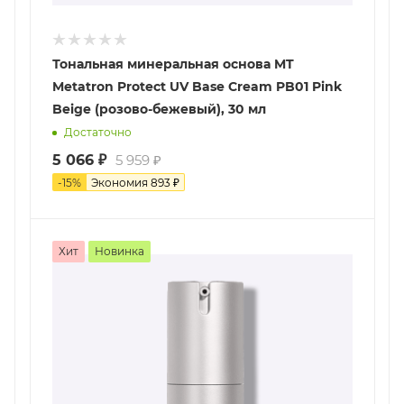
Тональная минеральная основа MT
Metatron Protect UV Base Cream PB01 Pink
Beige (розово-бежевый), 30 мл
Достаточно
5 066
₽
5 959
₽
-
15
%
Экономия
893
₽
Хит
Новинка