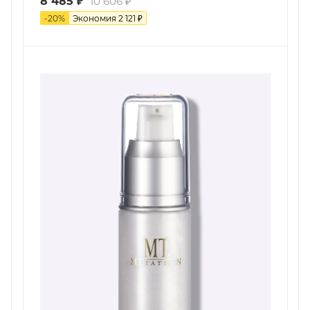
8 485
₽
10 606
₽
-
20
%
Экономия
2 121
₽