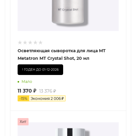
Осветляющая сыворотка для лица MT
Metatron MT Crystal Shot, 20 мл
! ГОДЕН ДО 01-12-2026
Мало
11 370
₽
13 376
₽
-
15
%
Экономия
2 006
₽
Хит