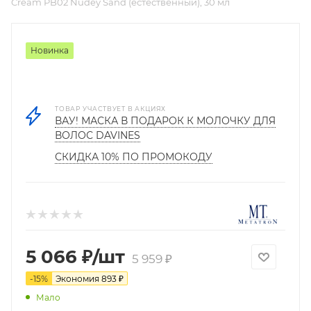
Cream PB02 Nudey Sand (естественный), 30 мл
Новинка
ТОВАР УЧАСТВУЕТ В АКЦИЯХ
ВАУ! МАСКА В ПОДАРОК К МОЛОЧКУ ДЛЯ
ВОЛОС DAVINES
СКИДКА 10% ПО ПРОМОКОДУ
5 066
₽
/шт
5 959
₽
-
15
%
Экономия
893
₽
Мало