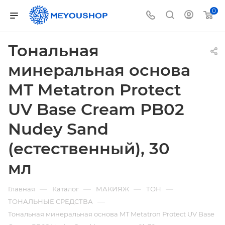
0
Тональная
минеральная основа
MT Metatron Protect
UV Base Cream PB02
Nudey Sand
(естественный), 30
мл
—
—
—
—
Главная
Каталог
МАКИЯЖ
ТОН
—
ТОНАЛЬНЫЕ СРЕДСТВА
Тональная минеральная основа MT Metatron Protect UV Base