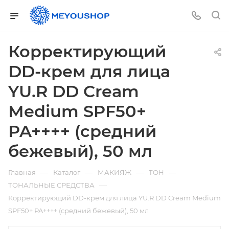
Корректирующий
DD-крем для лица
YU.R DD Cream
Medium SPF50+
PA++++ (средний
бежевый), 50 мл
—
—
—
—
Главная
Каталог
МАКИЯЖ
ТОН
—
ТОНАЛЬНЫЕ СРЕДСТВА
Корректирующий DD-крем для лица YU.R DD Cream Medium
SPF50+ PA++++ (средний бежевый), 50 мл