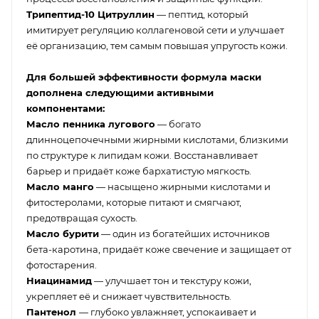
Трипептид-10 Цитруллин
— пептид, который
имитирует регуляцию коллагеновой сети и улучшает
её организацию, тем самым повышая упругость кожи.
Для большей эффективности формула маски
дополнена следующими активными
компонентами:
Масло пенника лугового
— богато
длинноцепочечными жирными кислотами, близкими
по структуре к липидам кожи. Восстанавливает
барьер и придаёт коже бархатистую мягкость.
Масло манго
— насыщено жирными кислотами и
фитостеролами, которые питают и смягчают,
предотвращая сухость.
Масло бурити
— один из богатейших источников
бета-каротина, придаёт коже свечение и защищает от
фотостарения.
Ниацинамид
— улучшает тон и текстуру кожи,
укрепляет её и снижает чувствительность.
Пантенол
— глубоко увлажняет, успокаивает и