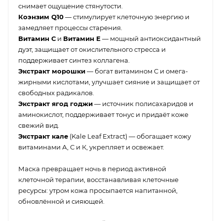
снимает ощущение стянутости.
Коэнзим Q10
— стимулирует клеточную энергию и
замедляет процессы старения.
Витамин С
и
Витамин Е
— мощный антиоксидантный
дуэт, защищает от окислительного стресса и
поддерживает синтез коллагена.
Экстракт морошки
— богат витамином С и омега-
жирными кислотами, улучшает сияние и защищает от
свободных радикалов.
Экстракт ягод годжи
— источник полисахаридов и
аминокислот, поддерживает тонус и придаёт коже
свежий вид.
Экстракт кале
(Kale Leaf Extract) — обогащает кожу
витаминами А, С и К, укрепляет и освежает.
Маска превращает ночь в период активной
клеточной терапии, восстанавливая клеточные
ресурсы: утром кожа просыпается напитанной,
обновлённой и сияющей.