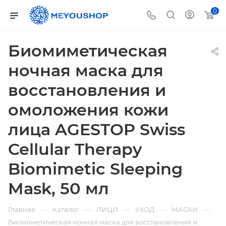
0
Биомиметическая
ночная маска для
восстановления и
омоложения кожи
лица AGESTOP Swiss
Cellular Therapy
Biomimetic Sleeping
Mask, 50 мл
—
—
—
—
—
Главная
Каталог
ЛИЦО
УХОД
МАСКИ
Биомиметическая ночная маска для восстановления и