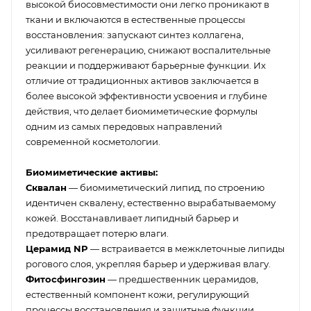
высокой биосовместимости они легко проникают в
ткани и включаются в естественные процессы
восстановления: запускают синтез коллагена,
усиливают регенерацию, снижают воспалительные
реакции и поддерживают барьерные функции. Их
отличие от традиционных активов заключается в
более высокой эффективности усвоения и глубине
действия, что делает биомиметические формулы
одним из самых передовых направлений
современной косметологии.
Биомиметические активы:
Сквалан
— биомиметический липид, по строению
идентичен сквалену, естественно вырабатываемому
кожей. Восстанавливает липидный барьер и
предотвращает потерю влаги.
Церамид NP
— встраивается в межклеточные липиды
рогового слоя, укрепляя барьер и удерживая влагу.
Фитосфингозин
— предшественник церамидов,
естественный компонент кожи, регулирующий
процессы восстановления и защитные функции.