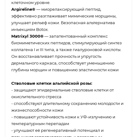
клеточном уровне.
Argireline®
— миорелаксирующий пептид,
эффективно разглаживает мимические морщины,
улучшает рельеф кожи. Безопасная альтернатива
инъекциям Botox.
Matrixyl 3000®
— запатентованный комплекс
биомиметических пептидов, стимулирующий синтез
коллагена I и III типа, а также гиалуроновой кислоты.
Он восстанавливает прочность и упругость
дермального каркаса, способствует уменьшению
глубины морщин и повышению эластичности кожи
Стволовые клетки альпийской розы:
- защищают эпидермальные стволовые клетки от
окислительного стресса
- способствуют длительному сохранению молодости и
жизнеспособности кожи
- повышают устойчивость кожи к УФ-излучению и
температурным перепадам
- улучшают её регенеративный потенциал и
повышают сопротивляемость к возрастным