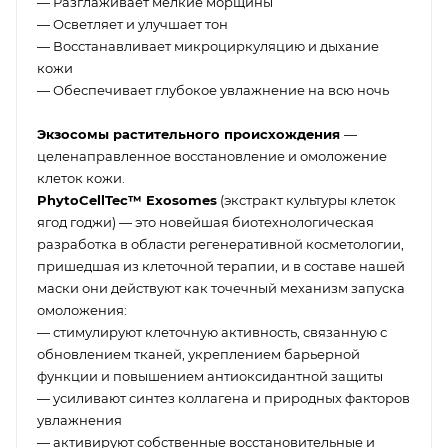
— Разглаживает мелкие морщины
— Осветляет и улучшает тон
— Восстанавливает микроциркуляцию и дыхание
кожи
— Обеспечивает глубокое увлажнение на всю ночь
Экзосомы растительного происхождения
—
целенаправленное восстановление и омоложение
клеток кожи.
PhytoCellTec™ Exosomes
(экстракт культуры клеток
ягод годжи) — это новейшая биотехнологическая
разработка в области регенеративной косметологии,
пришедшая из клеточной терапии, и в составе нашей
маски они действуют как точечный механизм запуска
омоложения:
— стимулируют клеточную активность, связанную с
обновлением тканей, укреплением барьерной
функции и повышением антиоксидантной защиты
— усиливают синтез коллагена и природных факторов
увлажнения
— активируют собственные восстановительные и