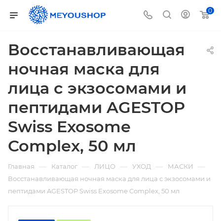
0
Восстанавливающая
ночная маска для
лица с экзосомами и
пептидами AGESTOP
Swiss Exosome
Complex, 50 мл
—
—
—
—
—
Главная
Каталог
ЛИЦО
УХОД
МАСКИ
Восстанавливающая ночная маска для лица с экзосомами и
пептидами AGESTOP Swiss Exosome Complex, 50 мл