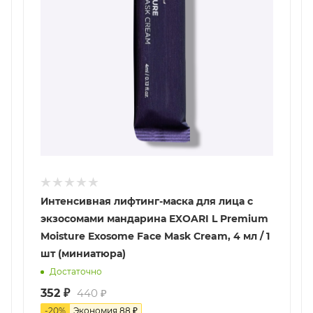
Интенсивная лифтинг-маска для лица с
экзосомами мандарина EXOARI L Premium
Moisture Exosome Face Mask Cream, 4 мл / 1
шт (миниатюра)
Достаточно
352
₽
440
₽
-
20
%
Экономия
88
₽