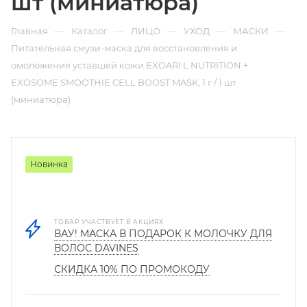
шт (миниатюра)
—
—
—
—
—
Главная
Каталог
ЛИЦО
УХОД
МАСКИ
Питательная смузи-маска для восстановления и
омоложения уставшей кожи EXOARI L NUTRITION +
EXOSOME SMOOTHIE CELL BOOST MASK, 1 г / 1 шт
(миниатюра)
Новинка
ТОВАР УЧАСТВУЕТ В АКЦИЯХ
ВАУ! МАСКА В ПОДАРОК К МОЛОЧКУ ДЛЯ
ВОЛОС DAVINES
СКИДКА 10% ПО ПРОМОКОДУ