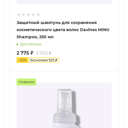
Защитный шампунь для сохранения
косметического цвета волос Davines MINU
Shampoo, 250 мл
Достаточно
2 775
₽
3 700
₽
-
25
%
Экономия
925
₽
Новинка