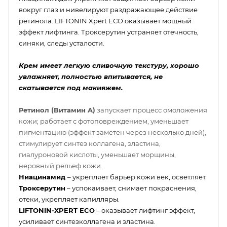
вокруг глаз и нивелируют раздражающее действие
ретинола. LIFTONIN Xpert ECO оказывает мощный
эффект лифтинга. Троксерутин устраняет отечность,
синяки, следы усталости.
Крем имеет легкую сливочную текстуру, хорошо
увлажняет, полностью впитывается, не
скатывается под макияжем.
Ретинол (Витамин A)
запускает процесс омоложения
кожи; работает с фотоповреждением, уменьшает
пигментацию (эффект заметен через несколько дней),
стимулирует синтез коллагена, эластина,
гиалуроновой кислоты, уменьшает морщины,
неровный рельеф кожи.
Ниацинамид
– укрепляет барьер кожи век, осветляет.
Троксерутин
– успокаивает, снимает покраснения,
отеки, укрепляет капилляры.
LIFTONIN-XPERT ECO
– оказывает лифтинг эффект,
усиливает синтезколлагена и эластина.