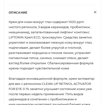
ОПИСАНИЕ
Крем для кожи вокруг глаз содержит 1000 ppm
чистого ретинола, 5 видов керамидов, пробиотики,
ниацинамид, запатентованный лифтинг комплекс
LIFTONIN Xpert ECO, троксерутин. Средство заметно
укрепляет и омолаживает нежную кожу вокруг глаз,
подтягивает, делает более упругой и плотной,
разглаживает морщины и тонкие линии, устраняет
пигментные пятна, синяки, снимает отёки, делает
взгляд более открытым. Сбалансированная формула
крема подходит чувствительной коже.
Благодаря инновационной формуле, крем-активатор
для век с ретинолом CLEAN-UP RETINOL ACTIVATOR
FOR EYE 0.1% заметно улучшает состояние кожи уже
после первых недель применения. Пять видов
церамидов в сочетании с пробиотиками и
ниацинамидом укрепляют защитный барьер кожи