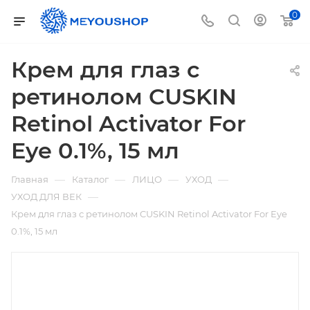
0
Крем для глаз с
ретинолом CUSKIN
Retinol Activator For
Eye 0.1%, 15 мл
—
—
—
—
Главная
Каталог
ЛИЦО
УХОД
—
УХОД ДЛЯ ВЕК
Крем для глаз с ретинолом CUSKIN Retinol Activator For Eye
0.1%, 15 мл