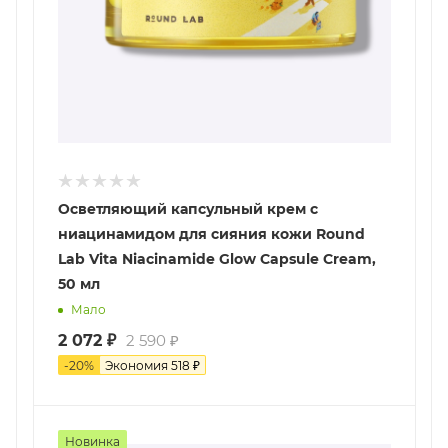
Осветляющий капсульный крем с
ниацинамидом для сияния кожи Round
Lab Vita Niacinamide Glow Capsule Cream,
50 мл
Мало
2 072
₽
2 590
₽
-
20
%
Экономия
518
₽
Новинка