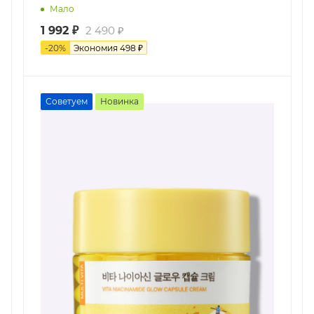
Мало
1 992
₽
2 490
₽
-
20
%
Экономия
498
₽
Советуем
Новинка