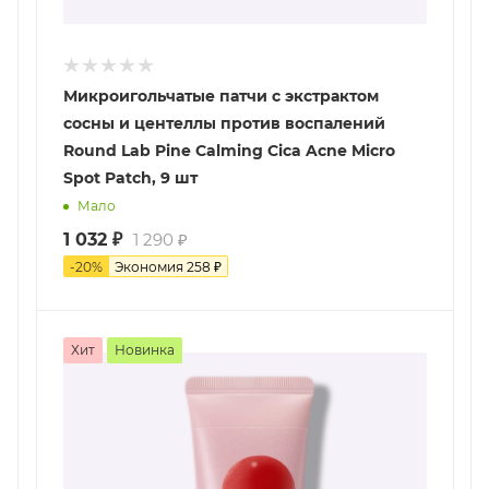
Микроигольчатые патчи с экстрактом
сосны и центеллы против воспалений
Round Lab Pine Calming Cica Acne Micro
Spot Patch, 9 шт
Мало
1 032
₽
1 290
₽
-
20
%
Экономия
258
₽
Хит
Новинка