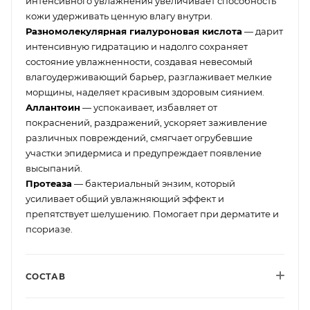
интенсивного увлажнения увеличивает способность
кожи удерживать ценную влагу внутри.
Разномолекулярная гиалуроновая кислота
— дарит
интенсивную гидратацию и надолго сохраняет
состояние увлажненности, создавая невесомый
влагоудерживающий барьер, разглаживает мелкие
морщины, наделяет красивым здоровым сиянием.
Аллантоин
— успокаивает, избавляет от
покраснений, раздражений, ускоряет заживление
различных повреждений, смягчает огрубевшие
участки эпидермиса и предупреждает появление
высыпаний.
Протеаза
— бактериальный энзим, который
усиливает общий увлажняющий эффект и
препятствует шелушению. Помогает при дерматите и
псориазе.
СОСТАВ