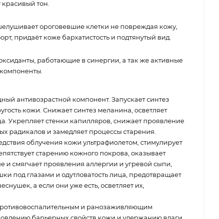
 красивый тон.
шелушивает ороговевшие клетки не повреждая кожу,
орт, придаёт коже бархатистость и подтянутый вид.
оксиданты, работающие в синергии, а так же активные
 компоненты.
щный антивозрастной компонент. Запускает синтез
ругость кожи. Снижает синтез меланина, осветляет
ца. Укрепляет стенки капилляров, снижает проявление
ых радикалов и замедляет процессы старения.
дствия облучения кожи ультрафиолетом, стимулирует
репятствует старению кожного покрова, оказывает
е и смягчает проявления аллергии и угревой сыпи,
ки под глазами и одутловатость лица, предотвращает
снушек, а если они уже есть, осветляет их,
противовоспалительным и ранозаживляющим
ановлению барьерных свойств кожи и удержанию влаги,