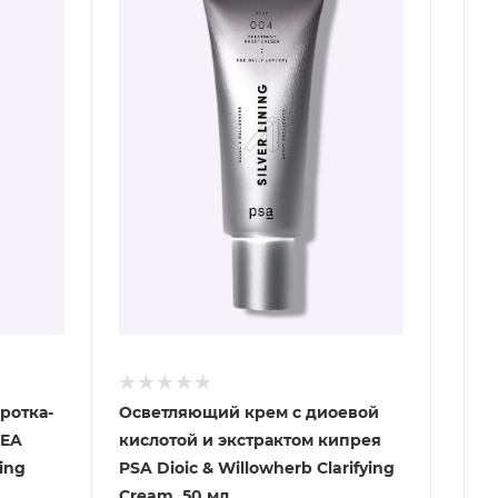
ротка-
Осветляющий крем с диоевой
CEA
кислотой и экстрактом кипрея
ing
PSA Dioic & Willowherb Clarifying
Cream, 50 мл