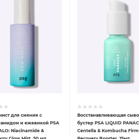
мист для сияния с
Восстанавливающая сыво
амидом и ежевикой PSA
бустер PSA LIQUID PANA
LO: Niacinamide &
Centella & Kombucha Firm
rry Glow Mist, 50 мл
Recovery Booster, 15мл