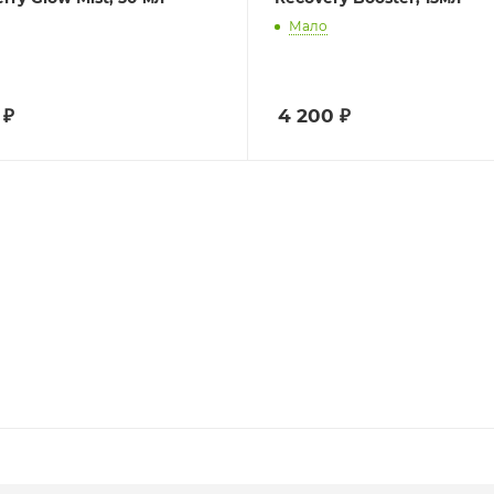
Мало
₽
4 200
₽