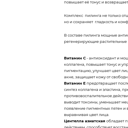
повышает её тонус и возвращает
Комплекс пилинга не только от
но и сохраняет гладкость и комф
В составе пилинга мощные анти
регенерирующие растительные
Витамин С
- антиоксидант и мо
коллагена, повышает тонус и уп
пигментацию, улучшает цвет ли
акне, защищает кожу от свободн
Витамин E
предотвращает после
синтез коллагена и эластина, п
противовоспалительное действи
выводит токсины, уменьшает меш
появление пигментных пятен и ве
выравнивая цвет лица.
Центелла азиатская
обладает 
действием, способствует восст