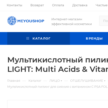
Контакты
Возврат
Оплата
Доставка
Частые
Интернет-магазин
эффективной косметики
КАТАЛОГ
БРЕНДЫ
Мультикислотный пилин
LIGHT: Multi Acids & Vit
—
—
—
Главная
Каталог
ЛИЦО
ОТШЕЛУШИВАНИЕ
Мультикислотный пилинг для сияния с витамином C PSA FOLLO