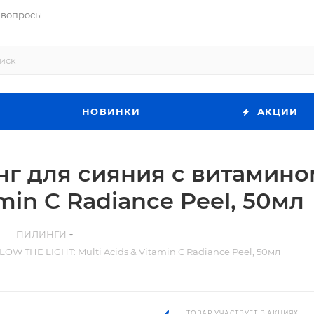
 вопросы
НОВИНКИ
АКЦИИ
г для сияния с витамин
amin C Radiance Peel, 50мл
—
—
ПИЛИНГИ
W THE LIGHT: Multi Acids & Vitamin C Radiance Peel, 50мл
ТОВАР УЧАСТВУЕТ В АКЦИЯХ