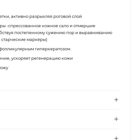
тки, активно разрыхляя роговой слой
ы -спрессованное кожное сало и отмершие
обствуя постепенному сужению пор и выравниванию
, старческие маркёры)
 фолликулярным гиперкератозом.
ение, ускоряет регенерацию кожи
кожу