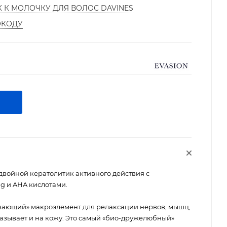
К К МОЛОЧКУ ДЛЯ ВОЛОС DAVINES
ОКОДУ
войной кератолитик активного действия с
g и AHA кислотами.
вающий» макроэлемент для релаксации нервов, мышц,
казывает и на кожу. Это самый «био-дружелюбный»