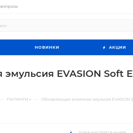
 вопросы
НОВИНКИ
АКЦИИ
эмульсия EVASION Soft En
—
—
ПИЛИНГИ
Обновляющая энзимная эмульсия EVASION Sof
ТОВАР УЧАСТВУЕТ В АКЦИЯХ