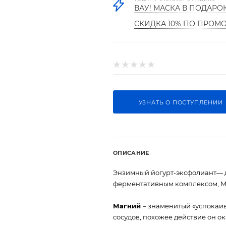
ВАУ! МАСКА В ПОДАРО
СКИДКА 10% ПО ПРОМ
УЗНАТЬ О ПОСТУПЛЕНИИ
ОПИСАНИЕ
Энзимный йогурт-эксфолиант— д
ферментативным комплексом, M
Магний
– знаменитый «успокаи
сосудов, похожее действие он о