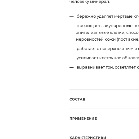
человеку минерал.
бережно удаляет мертвые кле
прочищает закупоренные пор
эпителиальные клетки, спос
неровностей кожи (пост акне
работает с поверхностным и
усиливает клеточное обновл
выравнивает тон, осветляет 
СОСТАВ
ПРИМЕНЕНИЕ
ХАРАКТЕРИСТИКИ