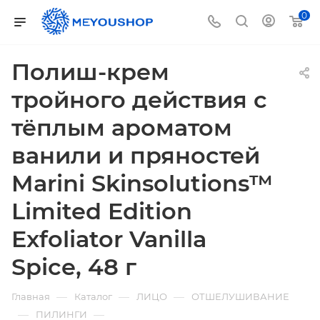
0
Полиш-крем
тройного действия с
тёплым ароматом
ванили и пряностей
Marini Skinsolutions™
Limited Edition
Exfoliator Vanilla
Spice, 48 г
—
—
—
Главная
Каталог
ЛИЦО
ОТШЕЛУШИВАНИЕ
—
—
ПИЛИНГИ