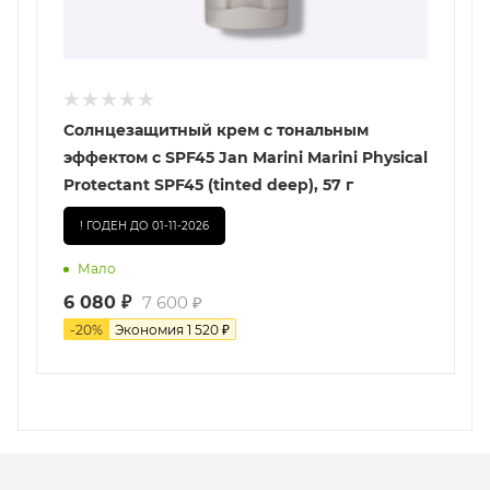
Солнцезащитный крем с тональным
эффектом c SPF45 Jan Marini Marini Physical
Protectant SPF45 (tinted deep), 57 г
! ГОДЕН ДО 01-11-2026
Мало
6 080
₽
7 600
₽
-
20
%
Экономия
1 520
₽