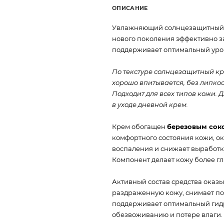
ОПИСАНИЕ
Увлажняющий солнцезащитный к
нового поколения эффективно з
поддерживает оптимальный уров
По текстуре солнцезащитный к
хорошо впитывается, без липкост
Подходит для всех типов кожи.
в уходе дневной крем.
Крем обогащен
березовым сок
комфортного состояния кожи, ок
воспаления и снижает выработку
Компонент делает кожу более гл
Активный состав средства оказ
раздраженную кожу, снимает по
поддерживает оптимальный гидр
обезвоживанию и потере влаги.