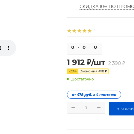
СКИДКА 10% ПО ПРОМ
1
0
0
0
0
1 912
₽
/шт
2 390
₽
-
20
%
Экономия
478
₽
Достаточно
от 478 руб. х 4 платежа
В КОРЗ