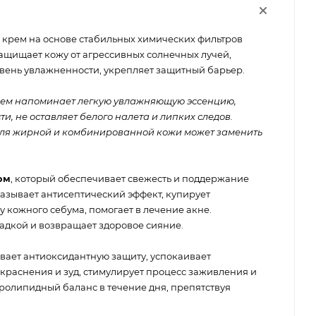
рем на основе стабильных химических фильтров
ащищает кожу от агрессивных солнечных лучей,
ень увлажненности, укрепляет защитный барьер.
рем напоминает легкую увлажняющую эссенцию,
и, не оставляет белого налета и липких следов.
 Для жирной и комбинированной кожи может заменить
ом
, который обеспечивает свежесть и поддержание
азывает антисептический эффект, купирует
 кожного себума, помогает в лечение акне.
адкой и возвращает здоровое сияние.
ывает антиоксидантную защиту, успокаивает
краснения и зуд, стимулирует процесс заживления и
олипидный баланс в течение дня, препятствуя