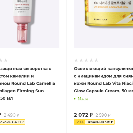
защитная сыворотка с
Осветляющий капсульны
ктом камелии и
с ниацинамидом для сия
еном Round Lab Camellia
кожи Round Lab Vita Niac
ollagen Firming Sun
Glow Capsule Cream, 50 м
 50 мл
Мало
₽
2 072
₽
2 490
₽
2 590
₽
кономия
498
₽
-
20
%
Экономия
518
₽