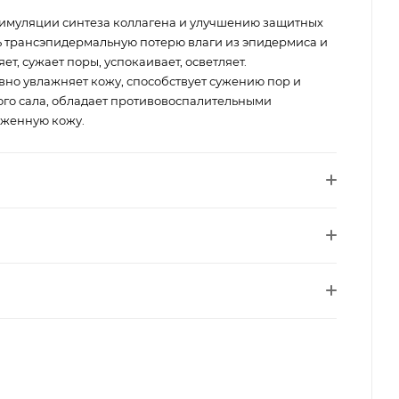
тимуляции синтеза коллагена и улучшению защитных
ь трансэпидермальную потерю влаги из эпидермиса и
т, сужает поры, успокаивает, осветляет.
вно увлажняет кожу, способствует сужению пор и
го сала, обладает противовоспалительными
аженную кожу.