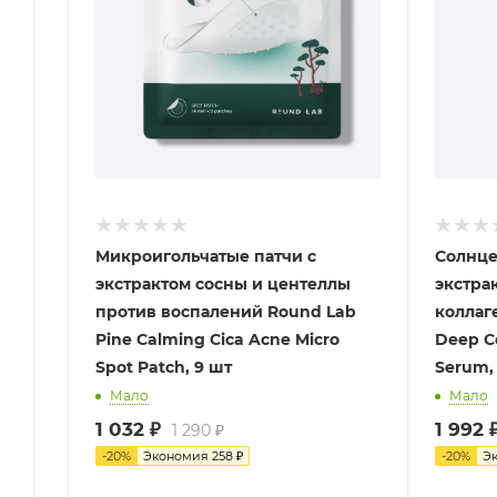
Микроигольчатые патчи с
Солнце
экстрактом сосны и центеллы
экстра
против воспалений Round Lab
коллаг
Pine Calming Cica Acne Micro
Deep C
Spot Patch, 9 шт
Serum,
Мало
Мало
1 032
₽
1 992
1 290
₽
-
20
%
Экономия
258
₽
-
20
%
Э