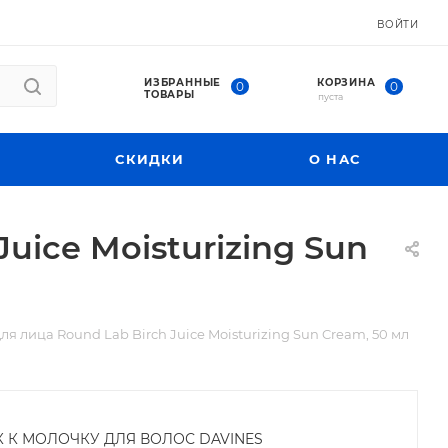
ВОЙТИ
ИЗБРАННЫЕ
КОРЗИНА
0
0
ТОВАРЫ
пуста
СКИДКИ
О НАС
ice Moisturizing Sun
 лица Round Lab Birch Juice Moisturizing Sun Cream, 50 мл
К К МОЛОЧКУ ДЛЯ ВОЛОС DAVINES