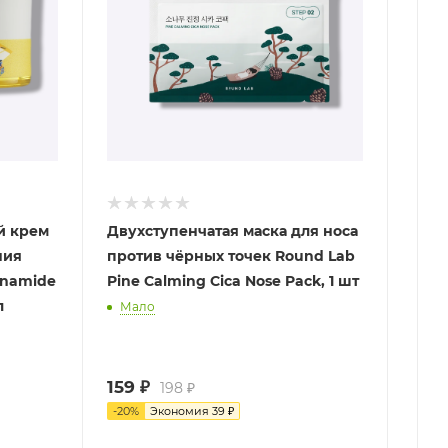
й крем
Двухступенчатая маска для носа
ния
против чёрных точек Round Lab
inamide
Pine Calming Cica Nose Pack, 1 шт
л
Мало
159
₽
198
₽
-
20
%
Экономия
39
₽