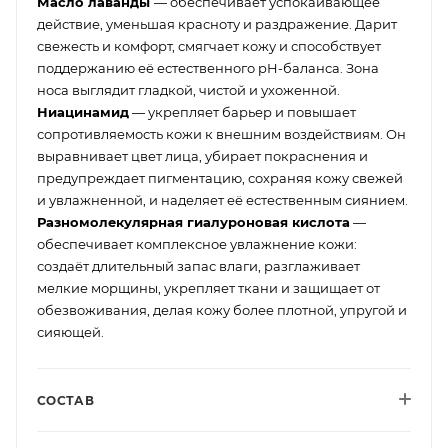
Масло лаванды
— обеспечивает успокаивающее
действие, уменьшая красноту и раздражение. Дарит
свежесть и комфорт, смягчает кожу и способствует
поддержанию её естественного pH-баланса. Зона
носа выглядит гладкой, чистой и ухоженной.
Ниацинамид
— укрепляет барьер и повышает
сопротивляемость кожи к внешним воздействиям. Он
выравнивает цвет лица, убирает покраснения и
предупреждает пигментацию, сохраняя кожу свежей
и увлажненной, и наделяет её естественным сиянием.
Разномолекулярная гиалуроновая кислота
—
обеспечивает комплексное увлажнение кожи:
создаёт длительный запас влаги, разглаживает
мелкие морщины, укрепляет ткани и защищает от
обезвоживания, делая кожу более плотной, упругой и
сияющей.
СОСТАВ