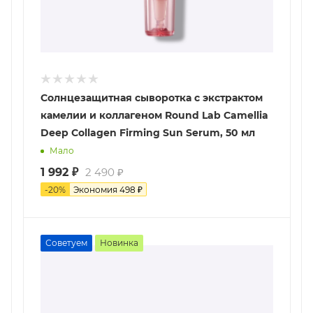
Солнцезащитная сыворотка с экстрактом
камелии и коллагеном Round Lab Camellia
Deep Collagen Firming Sun Serum, 50 мл
Мало
1 992
₽
2 490
₽
-
20
%
Экономия
498
₽
Советуем
Новинка