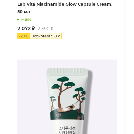
Lab Vita Niacinamide Glow Capsule Cream,
50 мл
Мало
2 072
₽
2 590
₽
-
20
%
Экономия
518
₽