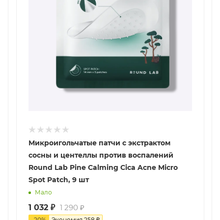
Микроигольчатые патчи с экстрактом
сосны и центеллы против воспалений
Round Lab Pine Calming Cica Acne Micro
Spot Patch, 9 шт
Мало
1 032
₽
1 290
₽
-
20
%
Экономия
258
₽