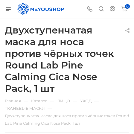
0
Двухступенчатая
маска для носа
против чёрных точек
Round Lab Pine
Calming Cica Nose
Pack, 1 шт
—
—
—
—
Главная
Каталог
ЛИЦО
УХОД
—
ТКАНЕВЫЕ МАСКИ
Двухступенчатая маска для носа против чёрных точек Round
Lab Pine Calming Cica Nose Pack, 1 шт