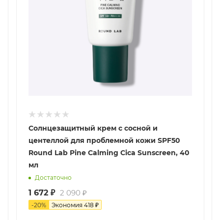
Солнцезащитный крем с сосной и
центеллой для проблемной кожи SPF50
Round Lab Pine Calming Cica Sunscreen, 40
мл
Достаточно
1 672
₽
2 090
₽
-
20
%
Экономия
418
₽