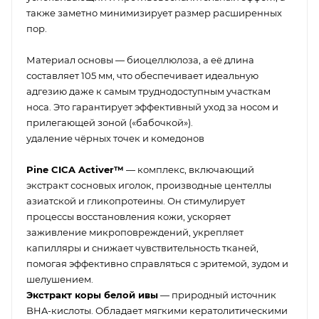
также заметно минимизирует размер расширенных
пор.
Материал основы — биоцеллюлоза, а её длина
составляет 105 мм, что обеспечивает идеальную
адгезию даже к самым труднодоступным участкам
носа. Это гарантирует эффективный уход за носом и
прилегающей зоной («бабочкой»).
удаление чёрных точек и комедонов
Pine CICA Activer™
— комплекс, включающий
экстракт сосновых иголок, производные центеллы
азиатской и гликопротеины. Он стимулирует
процессы восстановления кожи, ускоряет
заживление микроповреждений, укрепляет
капилляры и снижает чувствительность тканей,
помогая эффективно справляться с эритемой, зудом и
шелушением.
Экстракт коры белой ивы
— природный источник
BHA-кислоты. Обладает мягкими кератолитическими