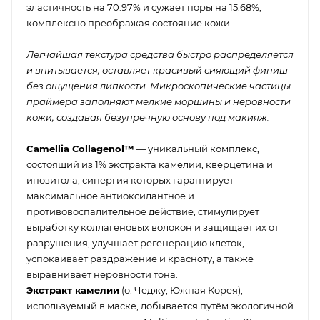
эластичность на 70.97% и сужает поры на 15.68%,
комплексно преображая состояние кожи.
Легчайшая текстура средства быстро распределяется
и впитывается, оставляет красивый сияющий финиш
без ощущения липкости. Микроскопические частицы
праймера заполняют мелкие морщины и неровности
кожи, создавая безупречную основу под макияж.
Camellia Сollagenol™
— уникальный комплекс,
состоящий из 1% экстракта камелии, кверцетина и
инозитола, синергия которых гарантирует
максимальное антиоксидантное и
противовоспалительное действие, стимулирует
выработку коллагеновых волокон и защищает их от
разрушения, улучшает регенерацию клеток,
успокаивает раздражение и красноту, а также
выравнивает неровности тона.
Экстракт камелии
(о. Чеджу, Южная Корея),
используемый в маске, добывается путём экологичной