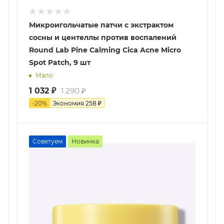
Микроигольчатые патчи с экстрактом
сосны и центеллы против воспалений
Round Lab Pine Calming Cica Acne Micro
Spot Patch, 9 шт
Мало
1 032
₽
1 290
₽
-
20
%
Экономия
258
₽
Советуем
Новинка