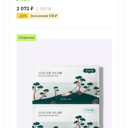
2 072
₽
2 590
₽
-
20
%
Экономия
518
₽
Новинка