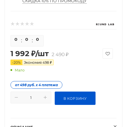
СКИДКА 10% ПО ПРОМОКОДУ
0
0
0
0
1 992
₽
/шт
2 490
₽
-
20
%
Экономия
498
₽
Мало
от 498 руб. х 4 платежа
В КОРЗИНУ