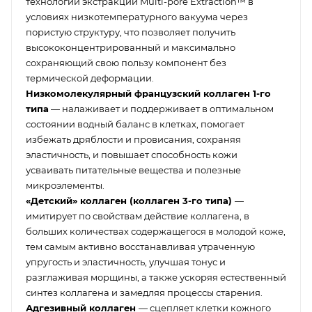
технологии экстракции Multi-pore Extraction™ в
условиях низкотемпературного вакуума через
пористую структуру, что позволяет получить
высококонцентрированный и максимально
сохраняющий свою пользу компонент без
термической деформации.
Низкомолекулярный французский коллаген 1-го
типа
— налаживает и поддерживает в оптимальном
состоянии водный баланс в клетках, помогает
избежать дряблости и провисания, сохраняя
эластичность, и повышает способность кожи
усваивать питательные вещества и полезные
микроэлементы.
«Детский» коллаген (коллаген 3-го типа)
—
имитирует по свойствам действие коллагена, в
больших количествах содержащегося в молодой коже,
тем самым активно восстанавливая утраченную
упругость и эластичность, улучшая тонус и
разглаживая морщины, а также ускоряя естественный
синтез коллагена и замедляя процессы старения.
Адгезивный коллаген
— сцепляет клетки кожного