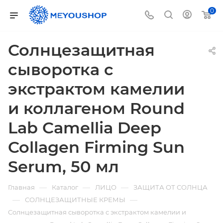
0
Солнцезащитная
сыворотка с
экстрактом камелии
и коллагеном Round
Lab Camellia Deep
Collagen Firming Sun
Serum, 50 мл
—
—
—
Главная
Каталог
ЛИЦО
ЗАЩИТА ОТ СОЛНЦА
—
—
СОЛНЦЕЗАЩИТНЫЕ КРЕМЫ
Солнцезащитная сыворотка с экстрактом камелии и