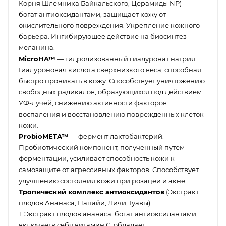
Корня Шлемника Байкальского, Церамиды NP) —
богат антиоксидантами, защищает кожу от
окислительного повреждения. Укрепление кожного
барьера. Ингибирующее действие на биосинтез
меланина.
MicroHA™
— гидролизованный гиалуронат натрия.
Гиалуроновая кислота сверхнизкого веса, способная
быстро проникать в кожу. Способствует уничтожению
свободных радикалов, образующихся под действием
УФ-лучей, снижению активности факторов
воспаления и восстановлению поврежденных клеток
кожи.
ProbioMETA™
— фермент лактобактерий.
Пробиотический компонент, полученный путем
ферментации, усиливает способность кожи к
самозащите от агрессивных факторов. Способствует
улучшению состояния кожи при розацеи и акне
Тропический комплекс антиоксидантов
(Экстракт
плодов Ананаса, Папайи, Личи, Гуавы)
1. Экстракт плодов ананаса: богат антиоксидантами,
включаетв себя витамин С, обладает