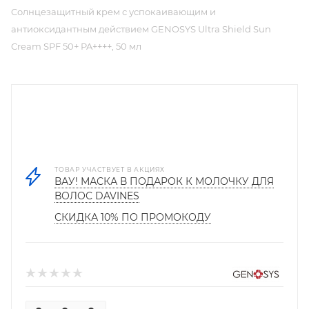
Cолнцезащитный ĸрем с успокаивающим и
антиоксидантным действием GENOSYS Ultra Shield Sun
Cream SPF 50+ PA++++, 50 мл
ТОВАР УЧАСТВУЕТ В АКЦИЯХ
ВАУ! МАСКА В ПОДАРОК К МОЛОЧКУ ДЛЯ
ВОЛОС DAVINES
СКИДКА 10% ПО ПРОМОКОДУ