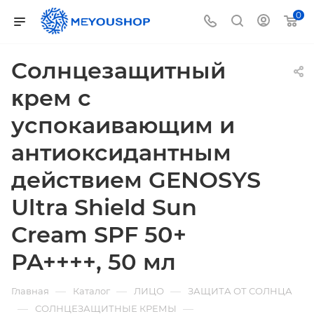
0
Cолнцезащитный
ĸрем с
успокаивающим и
антиоксидантным
действием GENOSYS
Ultra Shield Sun
Cream SPF 50+
PA++++, 50 мл
—
—
—
Главная
Каталог
ЛИЦО
ЗАЩИТА ОТ СОЛНЦА
—
—
СОЛНЦЕЗАЩИТНЫЕ КРЕМЫ