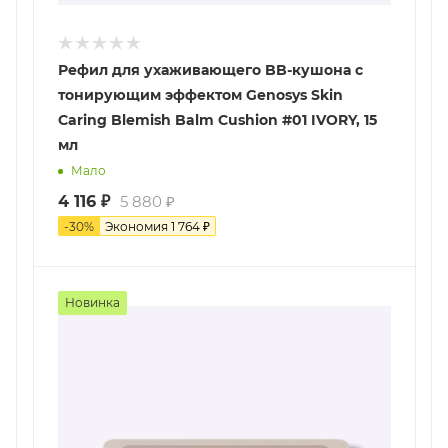
Рефил для ухаживающего BB-кушона с
тонирующим эффектом Genosys Skin
Сaring Blemish Balm Cushion #01 IVORY, 15
мл
Мало
4 116
₽
5 880
₽
-
30
%
Экономия
1 764
₽
Новинка