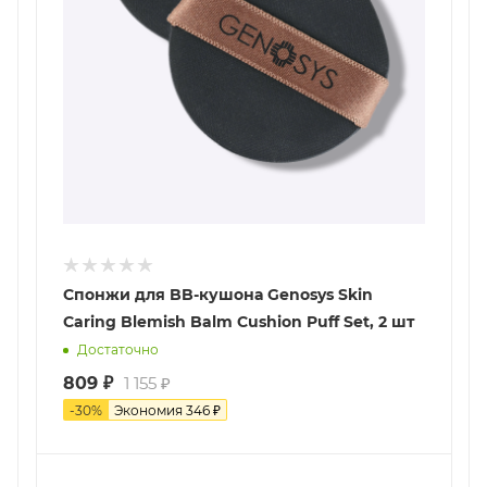
Спонжи для BB-кушона Genosys Skin
Сaring Blemish Balm Cushion Puff Set, 2 шт
Достаточно
809
₽
1 155
₽
-
30
%
Экономия
346
₽