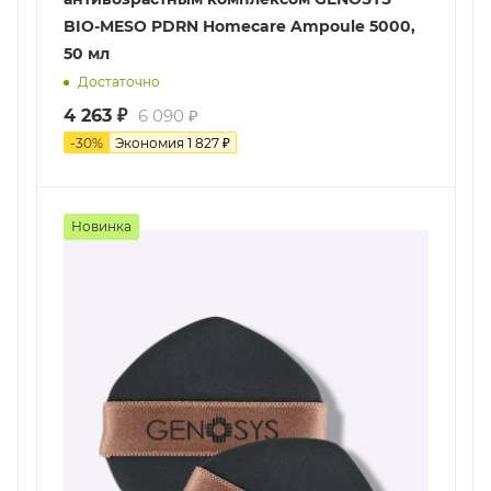
BIO-MESO PDRN Homecare Ampoule 5000,
50 мл
Достаточно
4 263
₽
6 090
₽
-
30
%
Экономия
1 827
₽
Новинка