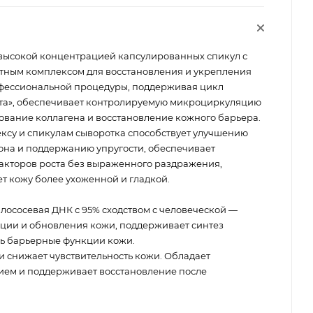
с высокой концентрацией капсулированных спикул с
тным комплексом для восстановления и укрепления
офессиональной процедуры, поддерживая цикл
ата», обеспечивает контролируемую микроциркуляцию
вание коллагена и восстановление кожного барьера.
су и спикулам сыворотка способствует улучшению
она и поддержанию упругости, обеспечивает
акторов роста без выраженного раздражения,
т кожу более ухоженной и гладкой.
лососевая ДНК с 95% сходством с человеческой —
ции и обновления кожи, поддерживает синтез
шь барьерные функции кожи.
и снижает чувствительность кожи. Обладает
ием и поддерживает восстановление после