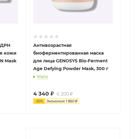
ПДРН
Антивозрастная
ия кожи
биоферментированная маска
RN Mask
для лица GENOSYS Bio-Ferment
Age Defying Powder Mask, 300 г
Мало
4 340
₽
6 200
₽
-
30
%
Экономия
1 860
₽