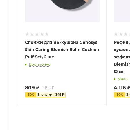
Спонжи для BB-кушона Genosys
Рефил 
Skin Сaring Blemish Balm Cushion
кушона
Puff Set, 2 шт
эффект
Blemish
Достаточно
15 мл
Мало
809
₽
4 116
1 155
₽
-
30
%
Экономия
346
₽
-
30
%
Э