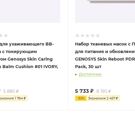
для ухаживающего BB-
Набор тканевых масок с 
 с тонирующим
для питания и обновлен
ом Genosys Skin Сaring
GENOSYS Skin Reboot PD
 Balm Cushion #01 IVORY,
Pack, 30 шт
Достаточно
₽
5 733
₽
5 880
₽
8 190
₽
кономия
1 764
₽
-
30
%
Экономия
2 457
₽