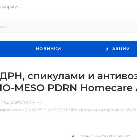
 вопросы
НОВИНКИ
АКЦИИ
ПДРН, спикулами и антив
IO-MESO PDRN Homecare A
—
 / СЫВОРОТКА
комплексом GENOSYS BIO-MESO PDRN Homecare Ampoule 5000, 50
ТОВАР УЧАСТВУЕТ В АКЦИЯХ