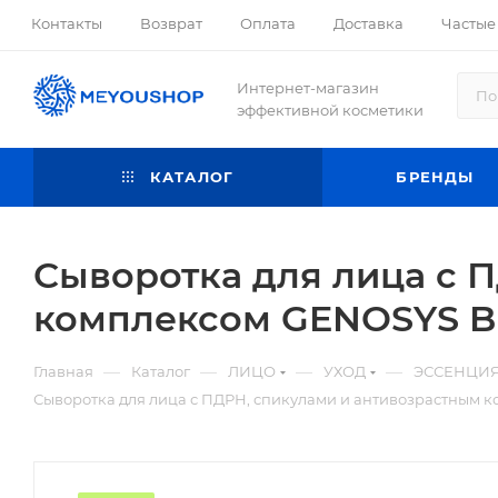
Контакты
Возврат
Оплата
Доставка
Частые
Интернет-магазин
эффективной косметики
КАТАЛОГ
БРЕНДЫ
Сыворотка для лица с 
комплексом GENOSYS B
—
—
—
—
Главная
Каталог
ЛИЦО
УХОД
ЭССЕНЦИЯ
Сыворотка для лица с ПДРН, спикулами и антивозрастным 