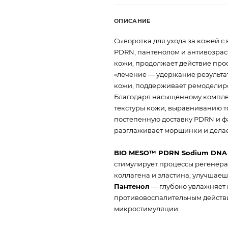
ОПИСАНИЕ
Сыворотка для ухода за кожей 
PDRN, пантенолом и антивозрас
кожи, продолжает действие пр
«лечение — удержание результ
кожи, поддерживает ремоделиро
Благодаря насыщенному комплек
текстуры кожи, выравниванию т
постепенную доставку PDRN и ф
разглаживает морщинки и делае
BIO MESO™ PDRN Sodium DNA
стимулирует процессы регенера
коллагена и эластина, улучшае
Пантенол
— глубоко увлажняет 
противовоспалительным действ
микростимуляции.