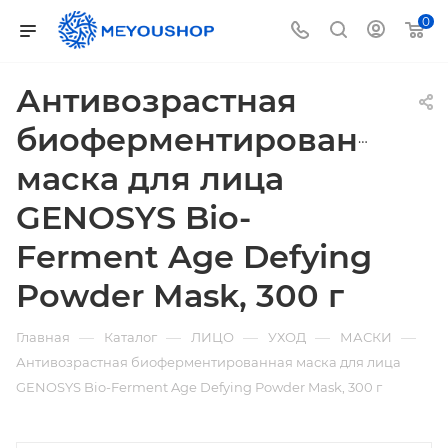
0
Антивозрастная
биоферментированная
маска для лица
GENOSYS Bio-
Ferment Age Defying
Powder Mask, 300 г
—
—
—
—
—
Главная
Каталог
ЛИЦО
УХОД
МАСКИ
Антивозрастная биоферментированная маска для лица
GENOSYS Bio-Ferment Age Defying Powder Mask, 300 г