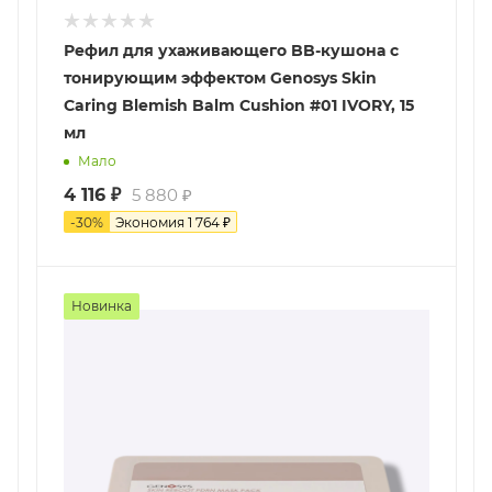
Рефил для ухаживающего BB-кушона с
тонирующим эффектом Genosys Skin
Сaring Blemish Balm Cushion #01 IVORY, 15
мл
Мало
4 116
₽
5 880
₽
-
30
%
Экономия
1 764
₽
Новинка