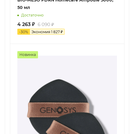
BIO-MESO PDRN Homecare Ampoule 5000,
50 мл
Достаточно
4 263
₽
6 090
₽
-
30
%
Экономия
1 827
₽
Новинка