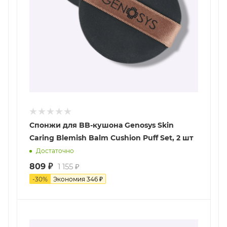
Спонжи для BB-кушона Genosys Skin
Сaring Blemish Balm Cushion Puff Set, 2 шт
Достаточно
809
₽
1 155
₽
-
30
%
Экономия
346
₽