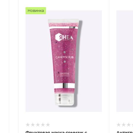
Новинка
Фруктовая маска-гоммаж с
Антигр