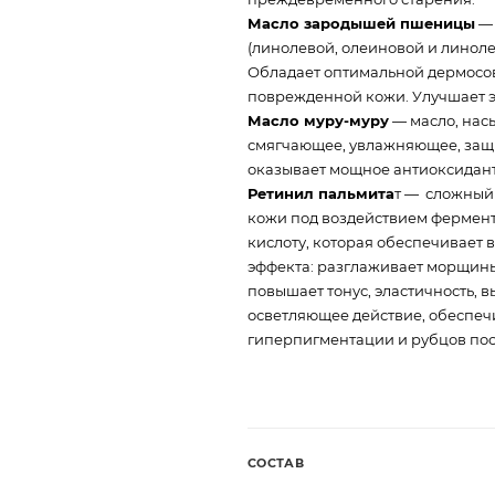
Масло зародышей пшеницы
— 
(линолевой, олеиновой и линол
Обладает оптимальной дермосо
поврежденной кожи. Улучшает э
Масло муру-муру
— масло, нас
смягчающее, увлажняющее, защ
оказывает мощное антиоксидан
Ретинил пальмита
т — сложный 
кожи под воздействием фермент
кислоту, которая обеспечивает
эффекта: разглаживает морщины,
повышает тонус, эластичность, 
осветляющее действие, обеспеч
гиперпигментации и рубцов пос
СОСТАВ