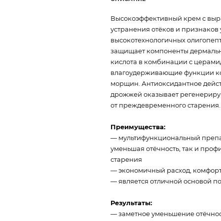
Высокоэффективный крем с вы
устранения отёков и признаков 
высокотехнологичных олигопепт
защищает компоненты дермально
кислота в комбинации с церами
влагоудерживающие функции ко
морщин. Антиоксидантное дейст
дрожжей оказывает регенерирую
от преждевременного старения.
Преимущества:
— мультифункциональный препар
уменьшая отёчность, так и про
старения
— экономичный расход, комфортн
— является отличной основой п
Результаты:
— заметное уменьшение отёчност