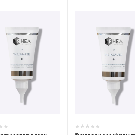
авитационный крем-
Восполняющий объем фи