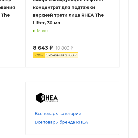
ования
концентрат для подтяжки
 The
верхней трети лица RHEA The
Lifter, 30 мл
Мало
8 643
₽
10 803
₽
-
20
%
Экономия
2 160
₽
Все товары категории
Все товары бренда RHEA