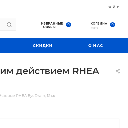
ВОЙТИ
ИЗБРАННЫЕ
КОРЗИНА
0
0
ТОВАРЫ
пуста
СКИДКИ
О НАС
щим действием RHEA
твием RHEA EyeDrain, 15 мл