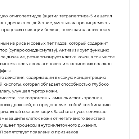
ух олигопептидов (ацетил тетрапептида-5 и ацетил
вает дренажное действие, уменьшая проницаемость
т процессы гликации белков, повышая эластичность
нный из риса и соевых пептидов, который содержит
ор (супероксиддисмутазу). Активизирует функцию
ое дыхание, реэнергизирует клетки кожи, в том числе
синтеза новых коллагеновых и эластиновых волокон,
ффект.
го действия, содержащий высокую концентрацию
 кислоты, которая обладает способностью глубоко
влагу, улучшая тургор кожи.
кислота, гликопротеины, аминокислоты треонин,
ивных дрожжей; он представляет собой комбинацию
риальной составляющих Saccharomyces cerevisiae.
змы защиты клеток кожи от негативного действия
учшает процессы внутриклеточного дыхания,
 Препятствует появлению признаков