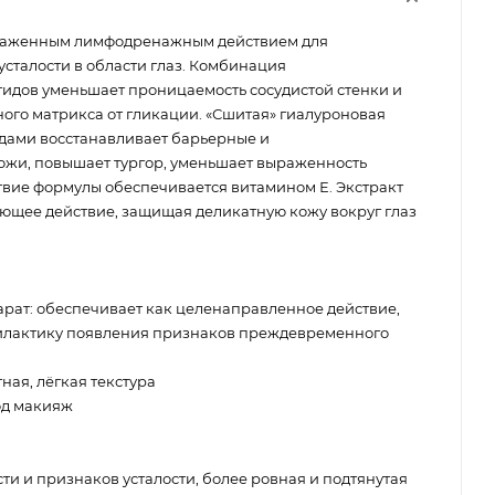
раженным лимфодренажным действием для
усталости в области глаз. Комбинация
идов уменьшает проницаемость сосудистой стенки и
го матрикса от гликации. «Сшитая» гиалуроновая
дами восстанавливает барьерные и
жи, повышает тургор, уменьшает выраженность
вие формулы обеспечивается витамином Е. Экстракт
щее действие, защищая деликатную кожу вокруг глаз
ат: обеспечивает как целенаправленное действие,
филактику появления признаков преждевременного
ая, лёгкая текстура
од макияж
и и признаков усталости, более ровная и подтянутая