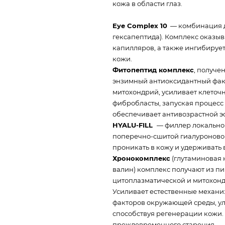
кожа в области глаз.
Eye Complex 10
— комбинация дв
гексапептида). Комплекс оказы
капилляров, а также ингибируе
кожи.
Фитопептид комплекс
, получе
энзимный антиоксидантный факт
митохондрий, усиливает клеточн
фибробласты, запуская процесс 
обеспечивает антивозрастной э
HYALU-FILL
— филлер локально
поперечно-сшитой гиалуроновой
проникать в кожу и удерживать 
Хронокомплекс
(глутаминовая 
валин) комплекс получают из п
цитоплазматической и митохонд
Усиливает естественные механи
факторов окружающей среды, ул
способствуя регенерации кожи.
преждевременного старения.