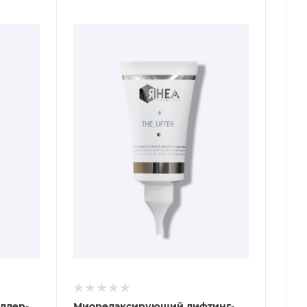
ллер-
Миорелаксирующий лифтинг-