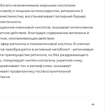
богато незаменимыми жирными кислотами
еновой) и мощным антиоксидантом, витамином Е.
вместимостью, восстанавливает липидный барьер
ластичность.
ыщенное олеиновой кислотой, оказывает интенсивное
итное действие. Благодаря содержанию витамина А
тное, омолаживающее действие.
эфир ретинола и пальмитиновой кислоты. В клетках
ов преобразуется в активный метаболит - ретиноевую
 все преимущества ретинола, но без раздражающего
 стимулирует синтез коллагена, укрепляя кожу,
выравнивает тон и рельеф кожи, оказывает
ивает профилактику поствоспалительной
такне.