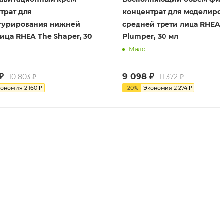
трат для
концентрат для моделир
турирования нижней
средней трети лица RHEA
лица RHEA The Shaper, 30
Plumper, 30 мл
Мало
₽
9 098
₽
10 803
₽
11 372
₽
кономия
2 160
₽
-
20
%
Экономия
2 274
₽