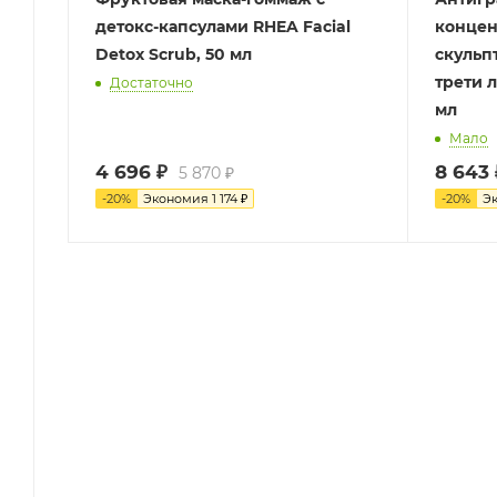
детокс-капсулами RHEA Facial
концен
Detox Scrub, 50 мл
скульп
трети 
Достаточно
мл
Мало
4 696
₽
8 643
5 870
₽
-
20
%
Экономия
1 174
₽
-
20
%
Э