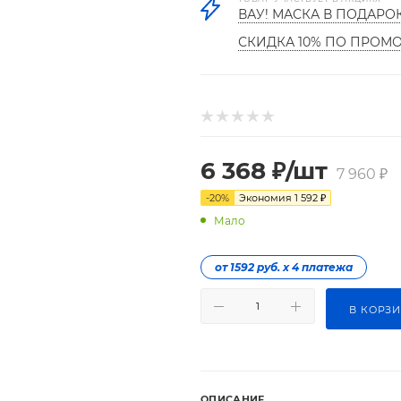
ВАУ! МАСКА В ПОДАРО
СКИДКА 10% ПО ПРОМ
6 368
₽
/шт
7 960
₽
-
20
%
Экономия
1 592
₽
Мало
от 1592 руб. х 4 платежа
В КОРЗ
ОПИСАНИЕ