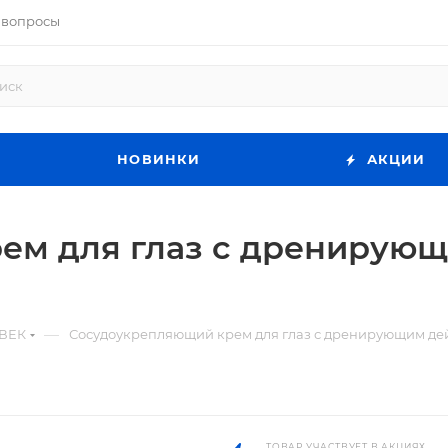
 вопросы
НОВИНКИ
АКЦИИ
ем для глаз с дренирую
—
 ВЕК
Сосудоукрепляющий крем для глаз с дренирующим дейс
ТОВАР УЧАСТВУЕТ В АКЦИЯХ