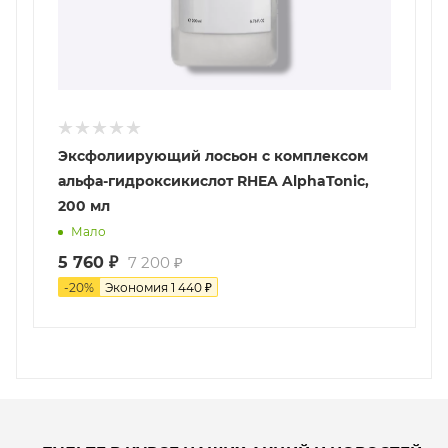
Эксфолиирующий лосьон с комплексом
альфа-гидроксикислот RHEA AlphaTonic,
200 мл
Мало
5 760
₽
7 200
₽
-
20
%
Экономия
1 440
₽