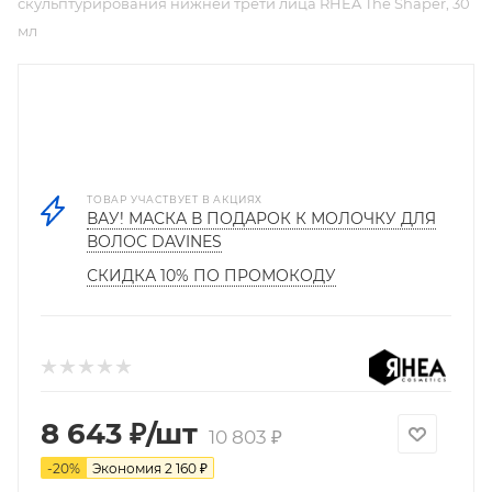
скульптурирования нижней трети лица RHEA The Shaper, 30
мл
ТОВАР УЧАСТВУЕТ В АКЦИЯХ
ВАУ! МАСКА В ПОДАРОК К МОЛОЧКУ ДЛЯ
ВОЛОС DAVINES
СКИДКА 10% ПО ПРОМОКОДУ
8 643
₽
/шт
10 803
₽
-
20
%
Экономия
2 160
₽