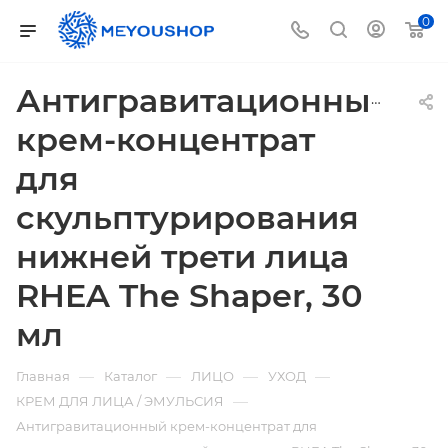
0
Антигравитационный
крем-концентрат
для
скульптурирования
нижней трети лица
RHEA The Shaper, 30
мл
—
—
—
—
Главная
Каталог
ЛИЦО
УХОД
—
КРЕМ ДЛЯ ЛИЦА / ЭМУЛЬСИЯ
Антигравитационный крем-концентрат для