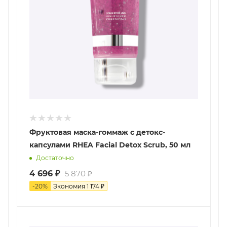
Фруктовая маска-гоммаж с детокс-
капсулами RHEA Facial Detox Scrub, 50 мл
Достаточно
4 696
₽
5 870
₽
-
20
%
Экономия
1 174
₽