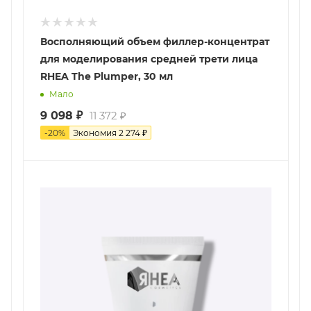
Восполняющий объем филлер-концентрат
для моделирования средней трети лица
RHEA The Plumper, 30 мл
Мало
9 098
₽
11 372
₽
-
20
%
Экономия
2 274
₽