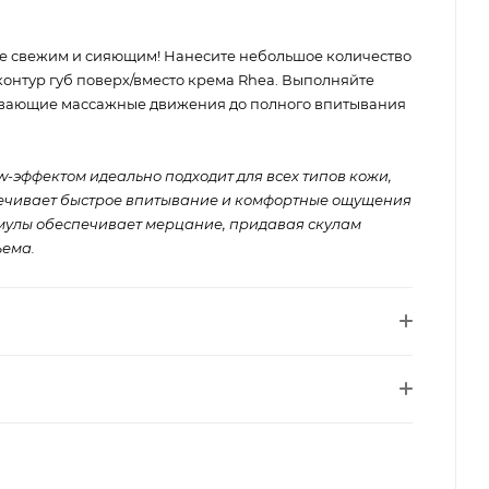
ее свежим и сияющим! Нанесите небольшое количество
 контур губ поверх/вместо крема Rhea. Выполняйте
вающие массажные движения до полного впитывания
w-эффектом идеально подходит для всех типов кожи,
печивает быстрое впитывание и комфортные ощущения
мулы обеспечивает мерцание, придавая скулам
ъема.