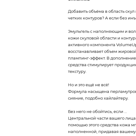
Добавить объёма в область скул
четких контуров? А если без ин
Эмульгель с наполняющим и во
кожи скуловой области и конту
активного компонента VolumeU
восстанавливает объем жировой
плампинг-эффект. В дополнение 
средства стимулирует продукцию
текстуру.
Но и это ещё не всё!
Формула насыщена перламутров
сияние, подобно хайлайтеру.
Без него не обойтись, если ...
Центральной части вашего лица (
помощью этого средства кожа мг
наполненной, придавая вашему