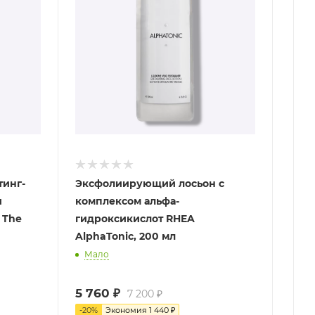
инг-
Эксфолиирующий лосьон с
и
комплексом альфа-
 The
гидроксикислот RHEA
AlphaTonic, 200 мл
Мало
5 760
₽
7 200
₽
-
20
%
Экономия
1 440
₽