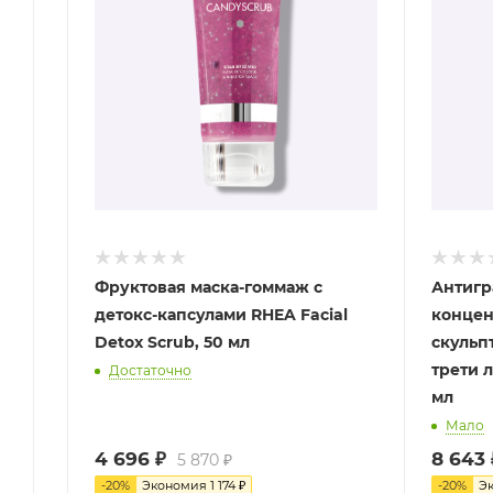
Фруктовая маска-гоммаж с
Антигр
детокс-капсулами RHEA Facial
концен
Detox Scrub, 50 мл
скульп
трети 
Достаточно
мл
Мало
4 696
₽
8 643
5 870
₽
-
20
%
Экономия
1 174
₽
-
20
%
Э