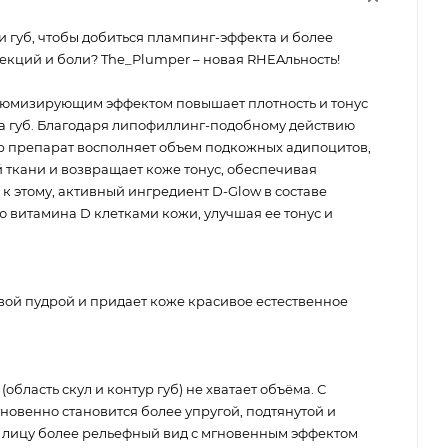
 и губ, чтобы добиться плампинг-эффекта и более
ъекций и боли? The_Plumper – новая RHEAльность!
люмизирующим эффектом повышает плотность и тонус
ра губ. Благодаря липофиллинг-подобному действию
p препарат восполняет объем подкожных адипоцитов,
 ткани и возвращает коже тонус, обеспечивая
к этому, активный ингредиент D-Glow в составе
 витамина D клетками кожи, улучшая ее тонус и
ой пудрой и придает коже красивое естественное
область скул и контур губ) не хватает объёма. С
новенно становится более упругой, подтянутой и
 лицу более рельефный вид с мгновенным эффектом