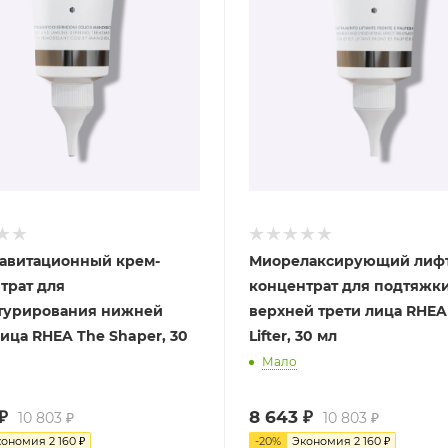
авитационный крем-
Миорелаксирующий лифт
трат для
концентрат для подтяжк
турирования нижней
верхней трети лица RHEA
лица RHEA The Shaper, 30
Lifter, 30 мл
Мало
₽
8 643
₽
10 803
₽
10 803
₽
кономия
2 160
₽
-
20
%
Экономия
2 160
₽