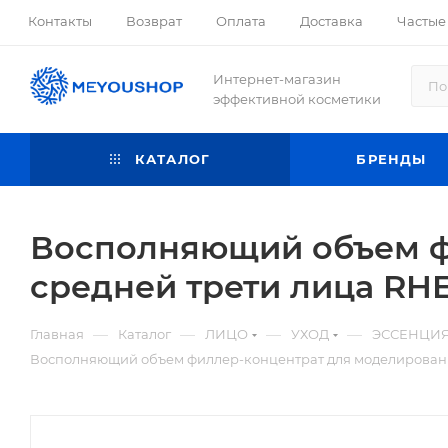
Контакты
Возврат
Оплата
Доставка
Частые
Интернет-магазин
эффективной косметики
КАТАЛОГ
БРЕНДЫ
Восполняющий объем ф
средней трети лица RHE
—
—
—
—
Главная
Каталог
ЛИЦО
УХОД
ЭССЕНЦИЯ
Восполняющий объем филлер-концентрат для моделирования