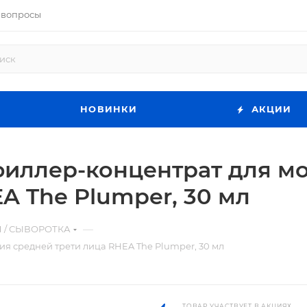
 вопросы
НОВИНКИ
АКЦИИ
иллер-концентрат для м
A The Plumper, 30 мл
—
 / СЫВОРОТКА
 средней трети лица RHEA The Plumper, 30 мл
ТОВАР УЧАСТВУЕТ В АКЦИЯХ