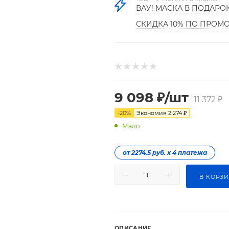
ВАУ! МАСКА В ПОДАРО
СКИДКА 10% ПО ПРОМ
9 098
₽
/шт
11 372
₽
-
20
%
Экономия
2 274
₽
Мало
от 2274.5 руб. х 4 платежа
В КОРЗ
ОПИСАНИЕ