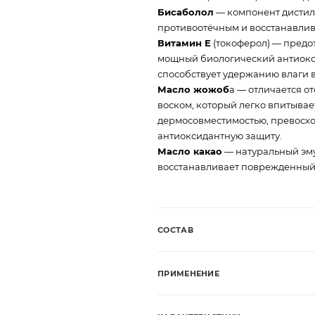
Бисаболол
— компонент дистил
противоотёчным и восстанавли
Витамин Е
(токоферол) — предо
мощный биологический антиокс
способствует удержанию влаги в
Масло жожоб
а — отличается от
воском, который легко впитывае
дермосовместимостью, превосход
антиоксидантную защиту.
Масло какао
— натуральный эму
восстанавливает поврежденный 
СОСТАВ
ПРИМЕНЕНИЕ