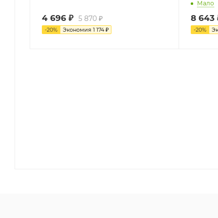
Мало
4 696
₽
8 643
5 870
₽
-
20
%
Экономия
1 174
₽
-
20
%
Э