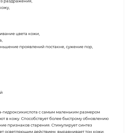
ез раздражения,
кожу,
ивание цвета кожи,
а,
ньшение проявлений постакне, сужение пор,
ей
-гидроксикислота с самым маленьким размером
ают в кожу. Способствует более быстрому обновлению
ние признаков старения. Стимулирует синтез
дает осветляющим действием, выравнивает тон кожи.