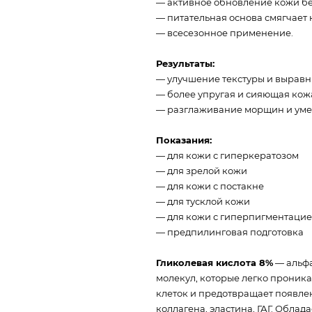
— активное обновление кожи б
— питательная основа смягчает 
— всесезонное применение.
Результаты:
— улучшение текстуры и выравн
— более упругая и сияющая кож
— разглаживание морщин и уме
Показания:
— для кожи с гиперкератозом
— для зрелой кожи
— для кожи с постакне
— для тусклой кожи
— для кожи с гиперпигментаци
— предпилинговая подготовка
Гликолевая кислота 8%
— альфа
молекул, которые легко проник
клеток и предотвращает появле
коллагена, эластина, ГАГ. Обла