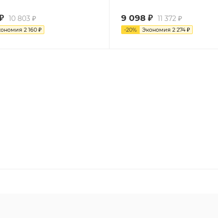
₽
9 098
₽
10 803
₽
11 372
₽
кономия
2 160
₽
-
20
%
Экономия
2 274
₽