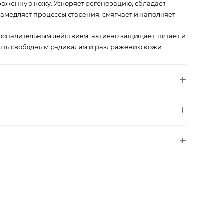
раженную кожу. Ускоряет регенерацию, обладает
медляет процессы старения, смягчает и наполняет
оспалительным действием, активно защищает, питает и
оять свободным радикалам и раздражению кожи.