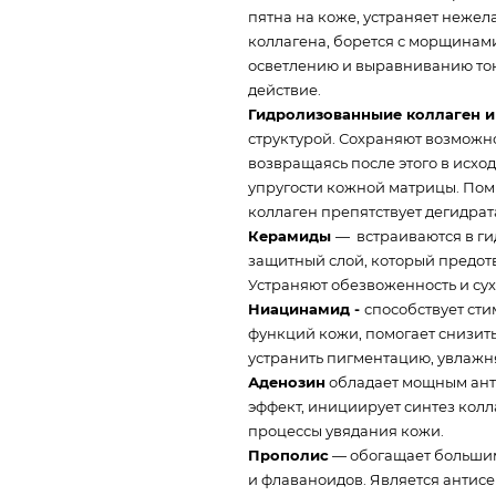
пятна на коже, устраняет неже
коллагена, борется с морщинами
осветлению и выравниванию тон
действие.
Гидролизованныие коллаген и
структурой. Сохраняют возможн
возвращаясь после этого в исход
упругости кожной матрицы. По
коллаген препятствует дегидрат
Керамиды
— встраиваются в ги
защитный слой, который предот
Устраняют обезвоженность и сух
Ниацинамид -
способствует ст
функций кожи, помогает снизит
устранить пигментацию, увлажняе
Аденозин
обладает мощным ант
эффект, инициирует синтез кол
процессы увядания кожи.
Прополис
— обогащает большим
и флаваноидов. Является антисе