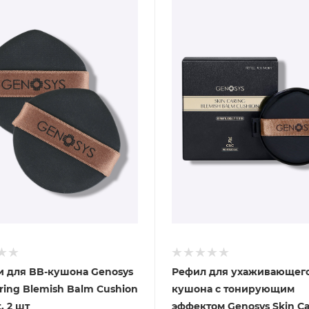
 для BB-кушона Genosys
Рефил для ухаживающего
ring Blemish Balm Cushion
кушона с тонирующим
Puff Set, 2 шт
эффектом Genosys Skin Сa