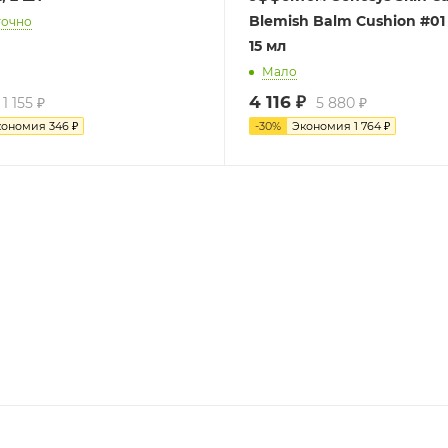
Blemish Balm Cushion #01
точно
15 мл
Мало
4 116
₽
1 155
₽
5 880
₽
кономия
346
₽
-
30
%
Экономия
1 764
₽