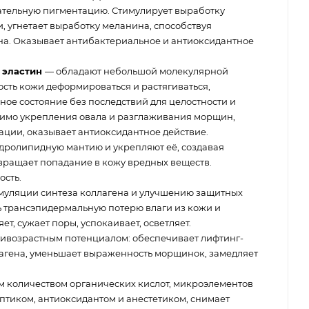
лательную пигментацию. Стимулирует выработку
, угнетает выработку меланина, способствуя
а. Оказывает антибактериальное и антиоксидантное
 эластин
— обладают небольшой молекулярной
ость кожи деформироваться и растягиваться,
ное состояние без последствий для целостности и
мимо укрепления овала и разглаживания морщин,
ации, оказывает антиоксидантное действие.
дролипидную мантию и укрепляют её, создавая
вращает попадание в кожу вредных веществ.
ость.
имуляции синтеза коллагена и улучшению защитных
ь трансэпидермальную потерю влаги из кожи и
т, сужает поры, успокаивает, осветляет.
ивозрастным потенциалом: обеспечивает лифтинг-
лагена, уменьшает выраженность морщинок, замедляет
 количеством органических кислот, микроэлементов
птиком, антиоксидантом и анестетиком, снимает