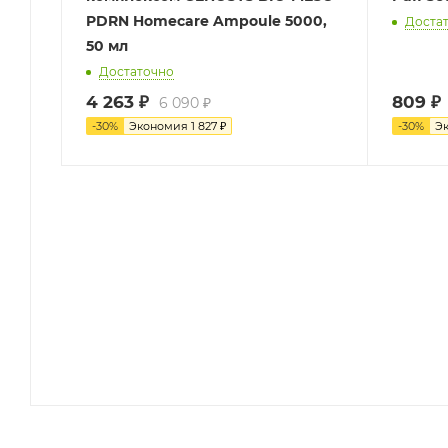
PDRN Homecare Ampoule 5000,
Доста
50 мл
Достаточно
4 263
₽
809
₽
6 090
₽
-
30
%
Экономия
1 827
₽
-
30
%
Э