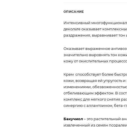
ОПИСАНИЕ
Интенсивный многофункциональ
декольте оказывает комплексны
раздражения, выравнивает тон 
Оказывает выраженное антивозр
значительно выровнять тон кож
кожу от окислительных процессо
Крем способствует более быстр
кожи, возвращая ей упругость и
изменениями, обезвоженностью
отбеливающим эффектом. В сост
комплекс для мягкого снятия ра
синергию с аллантоином, бета-
Бакучиол
– это растительный а
извлеченный из семян псоралеи