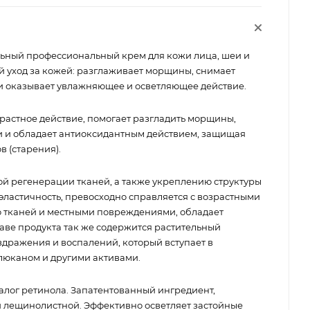
ный профессиональный крем для кожи лица, шеи и
й уход за кожей: разглаживает морщины, снимает
и оказывает увлажняющее и осветляющее действие.
астное действие, помогает разгладить морщины,
и и обладает антиоксидантным действием, защищая
в (старения).
ой регенерации тканей, а также укреплению структуры
 эластичность, превосходно справляется с возрастными
 тканей и местными повреждениями, обладает
аве продукта так же содержится растительный
здражения и воспалений, который вступает в
глюканом и другими активами.
налог ретинола. Запатентованный ингредиент,
 лещинолистной. Эффективно осветляет застойные