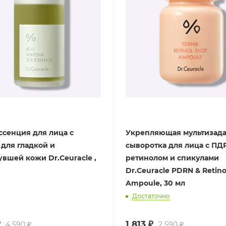
ссенция для лица с
Укрепляющая мультизад
 для гладкой и
сыворотка для лица с ПД
увшей кожи Dr.Ceuracle ,
ретинолом и спикулами
Dr.Ceuracle PDRN & Retino
Ampoule, 30 мл
Достаточно
₽
1 813
₽
4 590
₽
2 590
₽