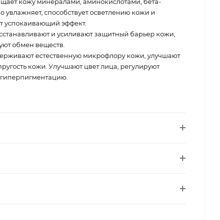
щает кожу минералами, аминокислотами, бета-
о увлажняет, способствует осветлению кожи и
 успокаивающий эффект.
сстанавливают и усиливают защитный барьер кожи,
уют обмен веществ.
ерживают естественную микрофлору кожи, улучшают
пругость кожи. Улучшают цвет лица, регулируют
 гиперпигментацию.