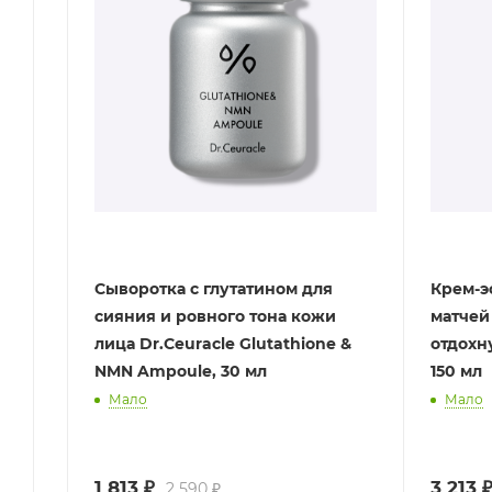
Сыворотка с глутатином для
Крем-э
сияния и ровного тона кожи
матчей
лица Dr.Ceuracle Glutathione &
отдохн
NMN Ampoule, 30 мл
150 мл
Мало
Мало
1 813
₽
3 213
2 590
₽