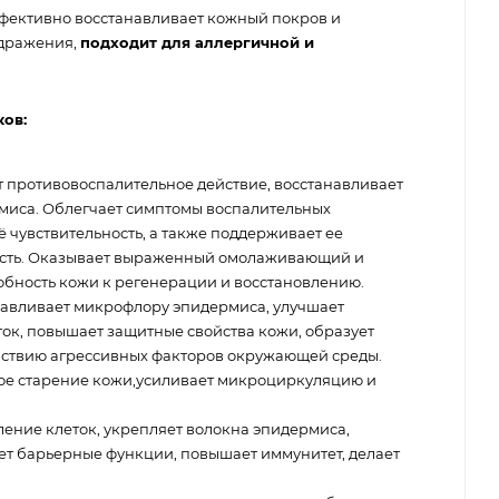
ффективно восстанавливает кожный покров и
здражения,
подходит для аллергичной и
ов:
 противовоспалительное действие, восстанавливает
иса. Облегчает симптомы воспалительных
 чувствительность, а также поддерживает ее
угость. Оказывает выраженный омолаживающий и
обность кожи к регенерации и восстановлению.
авливает микрофлору эпидермиса, улучшает
ок, повышает защитные свойства кожи, образует
йствию агрессивных факторов окружающей среды.
е старение кожи,усиливает микроциркуляцию и
ление клеток, укрепляет волокна эпидермиса,
ает барьерные функции, повышает иммунитет, делает