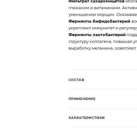
Фильтрат сахаромицетов
обога
глюканом и витаминами. Активн
уменьшению морщин. Оказывает
Ферменты бифидобактерий
во
укрепляют иммунитет и регулир
Ферменты лактобактерий
подд
структуру коллагена, повышая у
выработку меланина, осветляют
СОСТАВ
ПРИМЕНЕНИЕ
ХАРАКТЕРИСТИКИ