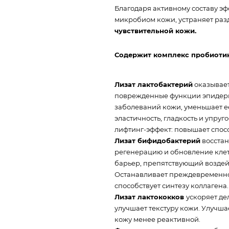
Благодаря активному составу э
микробиом кожи, устраняет ра
чувствительной кожи.
Содержит комплекс пробиотик
Лизат лактобактерий
оказывает
поврежденные функции эпидерм
заболеваний кожи, уменьшает её
эластичность, гладкость и упр
лифтинг-эффект: повышает спос
Лизат бифидобактерий
восстан
регенерацию и обновление клет
барьер, препятствующий возде
Останавливает преждевременно
способствует синтезу коллагена.
Лизат лактококков
ускоряет де
улучшает текстуру кожи. Улучш
кожу менее реактивной.