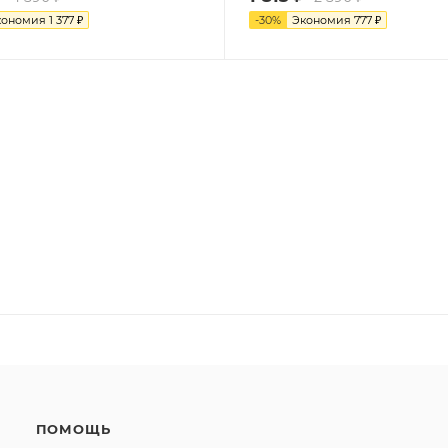
кономия
1 377
₽
-
30
%
Экономия
777
₽
ПОМОЩЬ