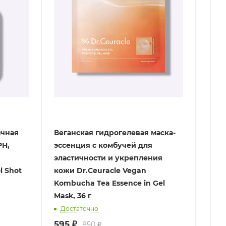
ачная
Веганская гидрогелевая маска-
РН,
эссенция с комбучей для
эластичности и укрепления
l Shot
кожи Dr.Ceuracle Vegan
Kombucha Tea Essence in Gel
Mask, 36 г
Достаточно
595
₽
850
₽