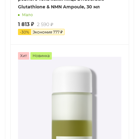
Glutathione & NMN Ampoule, 30 мл
Мало
1 813
₽
2 590
₽
-
30
%
Экономия
777
₽
Хит
Новинка