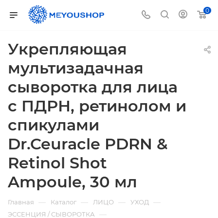
0
Укрепляющая
мультизадачная
сыворотка для лица
с ПДРН, ретинолом и
спикулами
Dr.Ceuracle PDRN &
Retinol Shot
Ampoule, 30 мл
—
—
—
—
Главная
Каталог
ЛИЦО
УХОД
—
ЭССЕНЦИЯ / СЫВОРОТКА