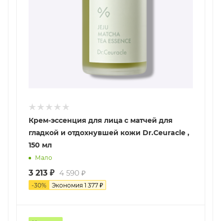
Крем-эссенция для лица с матчей для
гладкой и отдохнувшей кожи Dr.Ceuracle ,
150 мл
Мало
3 213
₽
4 590
₽
-
30
%
Экономия
1 377
₽