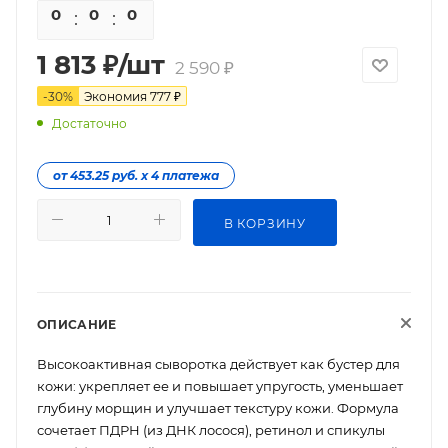
0
0
0
0
1 813
₽
/шт
2 590
₽
-
30
%
Экономия
777
₽
Достаточно
от 453.25 руб. х 4 платежа
В КОРЗИНУ
ОПИСАНИЕ
Высокоактивная сыворотка действует как бустер для
кожи: укрепляет ее и повышает упругость, уменьшает
глубину морщин и улучшает текстуру кожи. Формула
сочетает ПДРН (из ДНК лосося), ретинол и спикулы