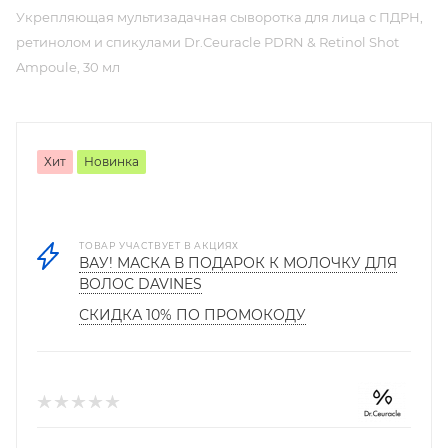
Укрепляющая мультизадачная сыворотка для лица с ПДРН,
ретинолом и спикулами Dr.Ceuracle PDRN & Retinol Shot
Ampoule, 30 мл
Хит
Новинка
ТОВАР УЧАСТВУЕТ В АКЦИЯХ
ВАУ! МАСКА В ПОДАРОК К МОЛОЧКУ ДЛЯ
ВОЛОС DAVINES
СКИДКА 10% ПО ПРОМОКОДУ