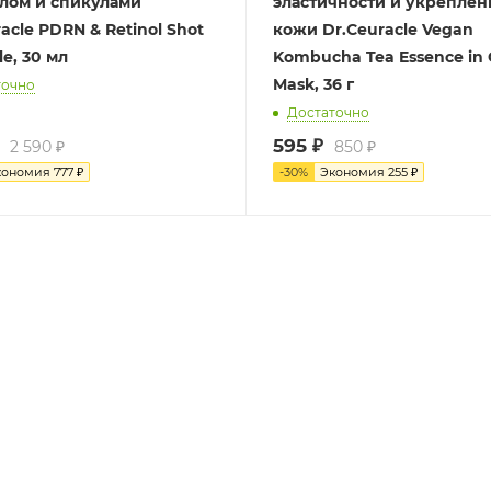
лом и спикулами
эластичности и укреплен
acle PDRN & Retinol Shot
кожи Dr.Ceuracle Vegan
e, 30 мл
Kombucha Tea Essence in 
Mask, 36 г
точно
Достаточно
595
₽
2 590
₽
850
₽
кономия
777
₽
-
30
%
Экономия
255
₽