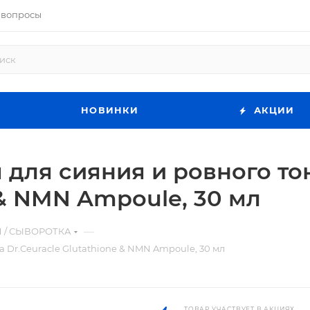
 вопросы
НОВИНКИ
АКЦИИ
 для сияния и ровного то
 & NMN Ampoule, 30 мл
—
 / СЫВОРОТКА
а Dr.Ceuracle Glutathione & NMN Ampoule, 30 мл
ТОВАР УЧАСТВУЕТ В АКЦИЯХ