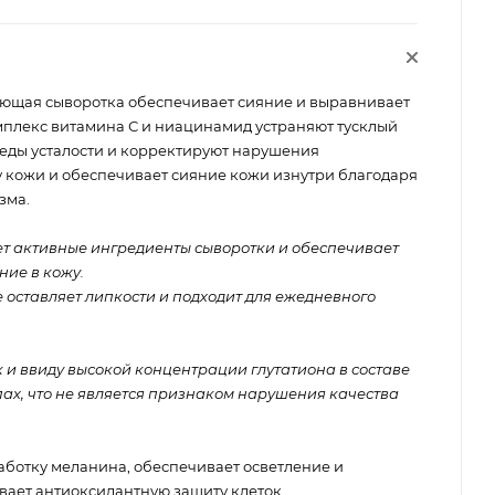
щая сыворотка обеспечивает сияние и выравнивает
омплекс витамина С и ниацинамид устраняют тусклый
леды усталости и корректируют нарушения
у кожи и обеспечивает сияние кожи изнутри благодаря
зма.
т активные ингредиенты сыворотки и обеспечивает
ие в кожу.
е оставляет липкости и подходит для ежедневного
 и ввиду высокой концентрации глутатиона в составе
ах, что не является признаком нарушения качества
ботку меланина, обеспечивает осветление и
вает антиоксидантную защиту клеток.