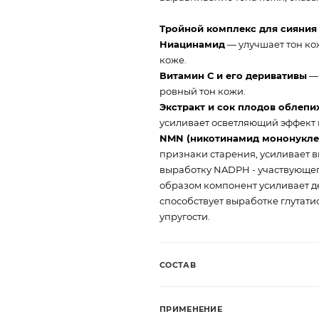
Тройной комплекс для сияния к
Ниацинамид
— улучшает тон ко
коже.
Витамин С и его деривативы
— 
ровный тон кожи.
Экстракт и сок плодов облепи
усиливает осветляющий эффект г
NMN (никотинамид мононукле
признаки старения, усиливает 
выработку NADPH - участвующег
образом компонент усиливает де
способствует выработке глутат
упругости.
СОСТАВ
ПРИМЕНЕНИЕ