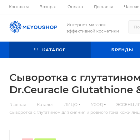
Контакты
Возврат
Оплата
Доставка
Частые
Интернет-магазин
эффективной косметики
КАТАЛОГ
БРЕНДЫ
Сыворотка с глутатином
Dr.Ceuracle Glutathione
—
—
—
—
Главная
Каталог
ЛИЦО
УХОД
ЭССЕНЦИЯ
Сыворотка с глутатином для сияния и ровного тона кожи лиц