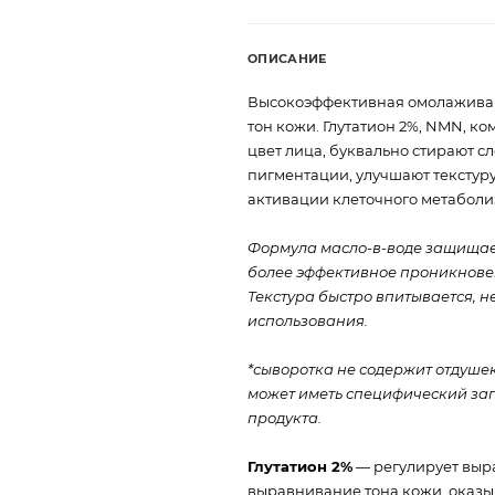
ОПИСАНИЕ
Высокоэффективная омолаживаю
тон кожи. Глутатион 2%, NMN, к
цвет лица, буквально стирают с
пигментации, улучшают текстур
активации клеточного метаболи
Формула масло-в-воде защищае
более эффективное проникновен
Текстура быстро впитывается, н
использования.
*сыворотка не содержит отдушек
может иметь специфический зап
продукта.
Глутатион 2%
— регулирует выра
выравнивание тона кожи, оказы