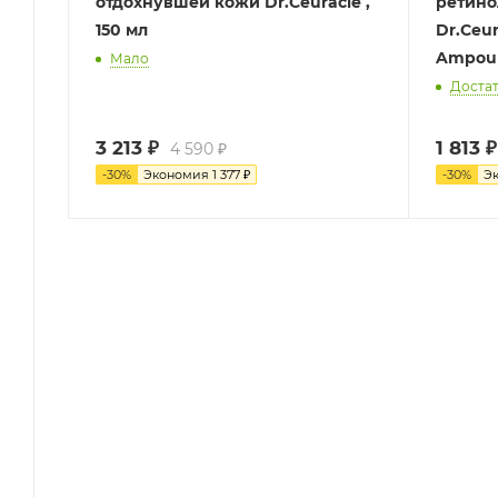
отдохнувшей кожи Dr.Ceuracle ,
ретино
150 мл
Dr.Ceur
Ampoul
Мало
Доста
3 213
₽
1 813
₽
4 590
₽
-
30
%
Экономия
1 377
₽
-
30
%
Э