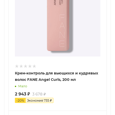
Крем-контроль для вьющихся и кудрявых
волос FANE Angel Curls, 200 мл
Мало
2 943
₽
3 678
₽
-
20
%
Экономия
735
₽