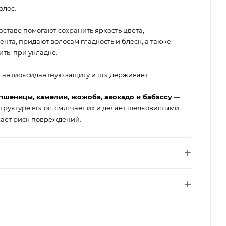
олос.
ставе помогают сохранить яркость цвета,
та, придают волосам гладкость и блеск, а также
ты при укладке.
 антиоксидантную защиту и поддерживает
пшеницы, камелии, жожоба, авокадо и бабассу
—
труктуре волос, смягчает их и делает шелковистыми.
ает риск повреждений.