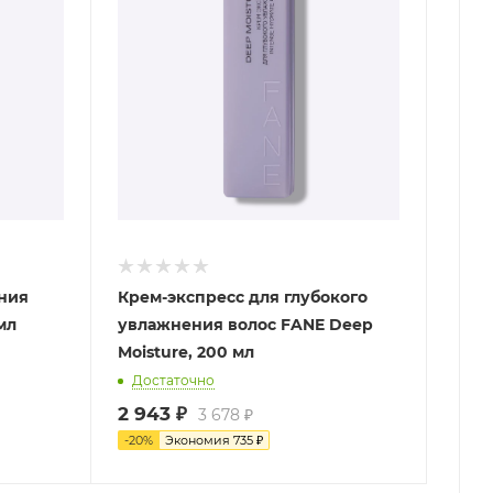
ания
Крем-экспресс для глубокого
 мл
увлажнения волос FANE Deep
Moisture, 200 мл
Достаточно
2 943
₽
3 678
₽
-
20
%
Экономия
735
₽