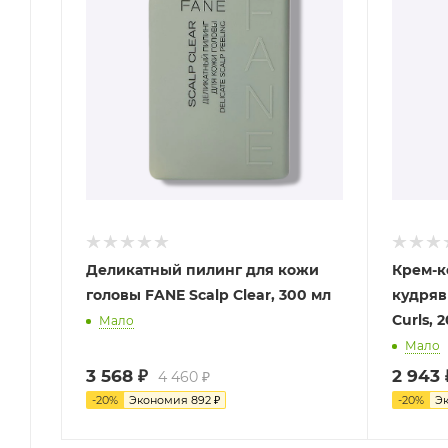
Деликатный пилинг для кожи
Крем-к
головы FANE Scalp Clear, 300 мл
кудряв
Curls, 
Мало
Мало
3 568
₽
2 943
4 460
₽
-
20
%
Экономия
892
₽
-
20
%
Э