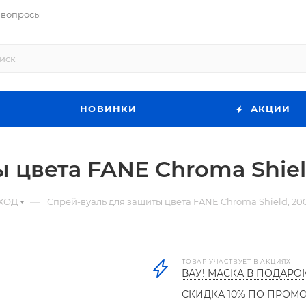
 вопросы
НОВИНКИ
АКЦИИ
 цвета FANE Chroma Shiel
—
ХОД
Спрей-вуаль для защиты цвета FANE Chroma Shield, 20
ТОВАР УЧАСТВУЕТ В АКЦИЯХ
ВАУ! МАСКА В ПОДАРО
СКИДКА 10% ПО ПРОМ