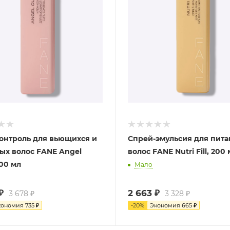
онтроль для вьющихся и
Спрей-эмульсия для пит
ых волос FANE Angel
волос FANE Nutri Fill, 200
200 мл
Мало
₽
2 663
₽
3 678
₽
3 328
₽
кономия
735
₽
-
20
%
Экономия
665
₽