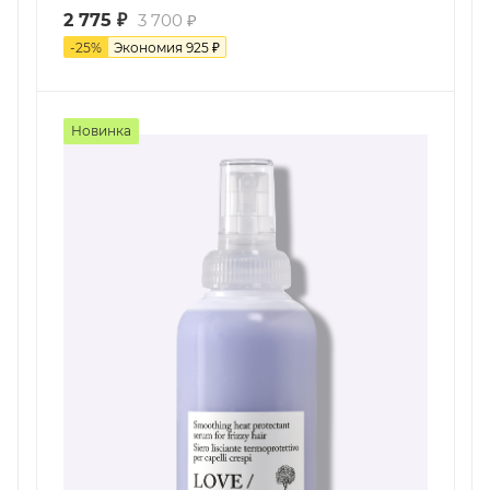
2 775
₽
3 700
₽
-
25
%
Экономия
925
₽
Новинка