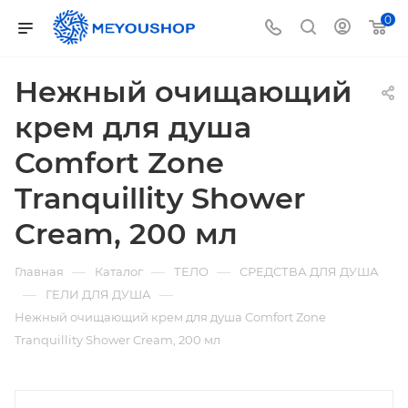
0
Нежный очищающий
крем для душа
Comfort Zone
Tranquillity Shower
Cream, 200 мл
—
—
—
Главная
Каталог
ТЕЛО
СРЕДСТВА ДЛЯ ДУША
—
—
ГЕЛИ ДЛЯ ДУША
Нежный очищающий крем для душа Comfort Zone
Tranquillity Shower Cream, 200 мл