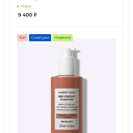
Мало
9 400
₽
Хит
Советуем
Новинка