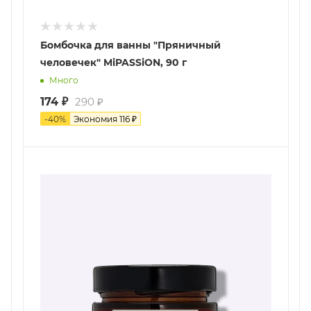
Бомбочка для ванны "Пряничный
человечек" MiPASSiON, 90 г
Много
174
₽
290
₽
-
40
%
Экономия
116
₽