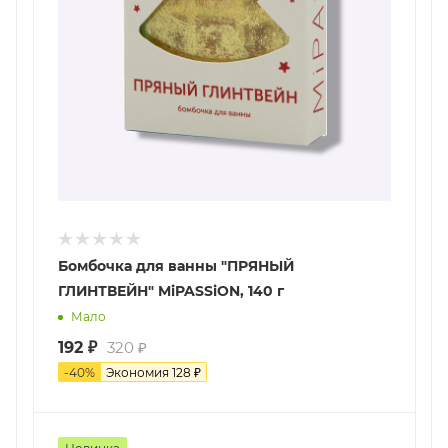
Бомбочка для ванны "ПРЯНЫЙ
ГЛИНТВЕЙН" MiPASSiON, 140 г
Мало
192
₽
320
₽
-
40
%
Экономия
128
₽