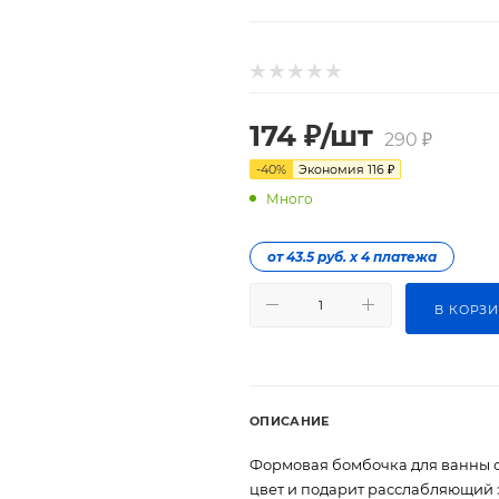
174
₽
/шт
290
₽
-
40
%
Экономия
116
₽
Много
от 43.5 руб. х 4 платежа
В КОРЗ
ОПИСАНИЕ
Формовая бомбочка для ванны с
цвет и подарит расслабляющий 