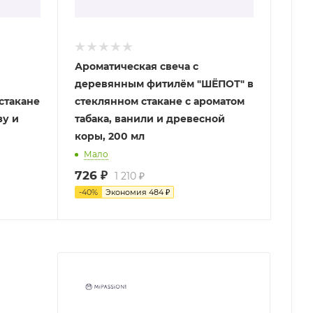
Ароматическая свеча с
деревянным фитилём "ШЁПОТ" в
стакане
стеклянном стакане с ароматом
зу и
табака, ванили и древесной
коры, 200 мл
Мало
726
₽
1 210
₽
-
40
%
Экономия
484
₽