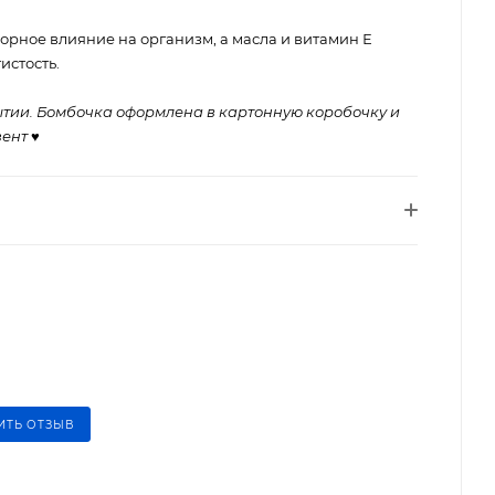
орное влияние на организм, а масла и витамин Е
истость.
ытии. Бомбочка оформлена в картонную коробочку и
зент
♥
ИТЬ ОТЗЫВ