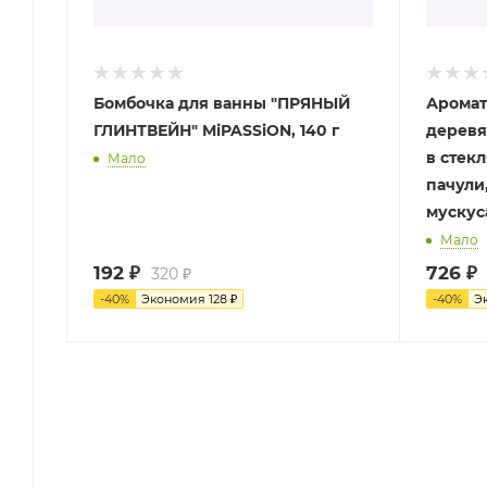
Бомбочка для ванны "ПРЯНЫЙ
Аромат
ГЛИНТВЕЙН" MiPASSiON, 140 г
деревя
в стек
Мало
пачули
мускус
Мало
192
₽
726
₽
320
₽
-
40
%
Экономия
128
₽
-
40
%
Э