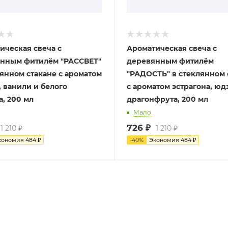
ическая свеча с
Ароматическая свеча с
нным фитилём "РАССВЕТ"
деревянным фитилём
лянном стакане с ароматом
"РАДОСТЬ" в стеклянном 
, ванили и белого
с ароматом эстрагона, юд
а, 200 мл
драгонфрута, 200 мл
Мало
726
₽
1 210
₽
1 210
₽
кономия
484
₽
-
40
%
Экономия
484
₽