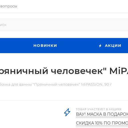
 вопросы
НОВИНКИ
АКЦИИ
ряничный человечек" MiPA
очка для ванны "Пряничный человечек" MiPASSiON, 90 г
ТОВАР УЧАСТВУЕТ В АКЦИЯХ
ВАУ! МАСКА В ПОДАРО
СКИДКА 10% ПО ПРОМ