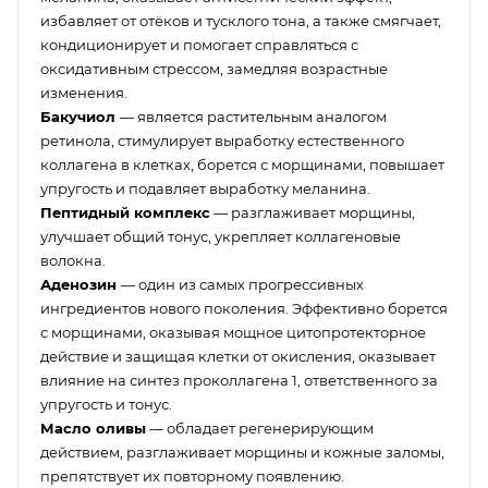
избавляет от отёков и тусклого тона, а также смягчает,
кондиционирует и помогает справляться с
оксидативным стрессом, замедляя возрастные
изменения.
Бакучиол
— является растительным аналогом
ретинола, стимулирует выработку естественного
коллагена в клетках, борется с морщинами, повышает
упругость и подавляет выработку меланина.
Пептидный комплекс
— разглаживает морщины,
улучшает общий тонус, укрепляет коллагеновые
волокна.
Аденозин
— один из самых прогрессивных
ингредиентов нового поколения. Эффективно борется
с морщинами, оказывая мощное цитопротекторное
действие и защищая клетки от окисления, оказывает
влияние на синтез проколлагена 1, ответственного за
упругость и тонус.
Масло оливы
— обладает регенерирующим
действием, разглаживает морщины и кожные заломы,
препятствует их повторному появлению.