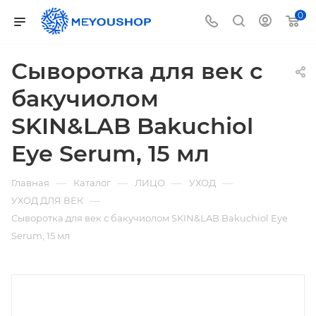
0
Сыворотка для век с
бакучиолом
SKIN&LAB Bakuchiol
Eye Serum, 15 мл
—
—
—
—
Главная
Каталог
ЛИЦО
УХОД
—
УХОД ДЛЯ ВЕК
Сыворотка для век с бакучиолом SKIN&LAB Bakuchiol Eye
Serum, 15 мл