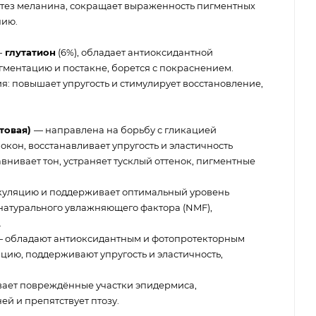
нтез меланина, сокращает выраженность пигментных
нию.
—
глутатион
(6%), обладает антиоксидантной
гментацию и постакне, борется с покраснением.
: повышает упругость и стимулирует восстановление,
товая)
— направлена на борьбу с гликацией
окон, восстанавливает упругость и эластичность
авнивает тон, устраняет тусклый оттенок, пигментные
уляцию и поддерживает оптимальный уровень
 натурального увлажняющего фактора (NMF),
.
 обладают антиоксидантным и фотопротекторным
цию, поддерживают упругость и эластичность,
ает повреждённые участки эпидермиса,
ей и препятствует птозу.