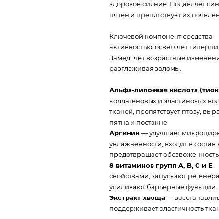
здоровое сияние. Подавляет си
пятен и препятствует их появле
Ключевой компонент средства 
активностью, осветляет гиперпи
Замедляет возрастные изменения
разглаживая заломы.
Альфа-липоевая кислота (тиок
коллагеновых и эластиновых вол
тканей, препятствует птозу, выр
пятна и постакне.
Аргинин
— улучшает микроцирк
увлажнённости, входит в состав
предотвращает обезвоженность
8 витаминов групп A, B, C и E
—
свойствами, запускают регенера
усиливают барьерные функции.
Экстракт хвоща
— восстанавлив
поддерживает эластичность ткан