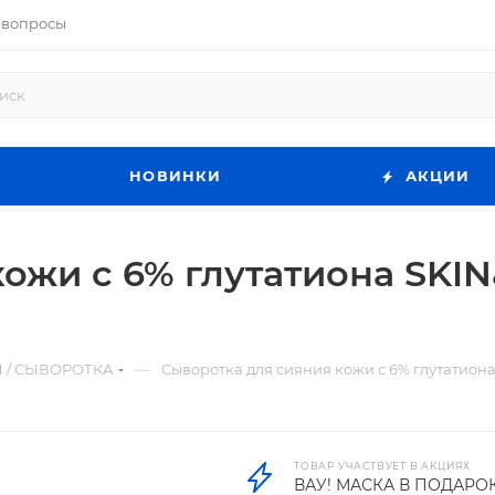
 вопросы
НОВИНКИ
АКЦИИ
ожи с 6% глутатиона SKIN
—
 / СЫВОРОТКА
Сыворотка для сияния кожи с 6% глутатиона
ТОВАР УЧАСТВУЕТ В АКЦИЯХ
ВАУ! МАСКА В ПОДАРО