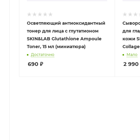
Осветляющий антиоксидантный
Сыворо
тонер для лица с глутатионом
для гл
SKIN&LAB Glutathione Ampoule
кожи S
Toner, 15 мл (миниатюра)
Collag
Достаточно
Мало
690
₽
2 990