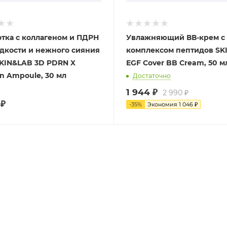
тка с коллагеном и ПДРН
Увлажняющий ВВ-крем с
адкости и нежного сияния
комплексом пептидов SK
KIN&LAB 3D PDRN X
EGF Cover BB Cream, 50 м
en Ampoule, 30 мл
Достаточно
1 944
₽
2 990
₽
₽
-
35
%
Экономия
1 046
₽